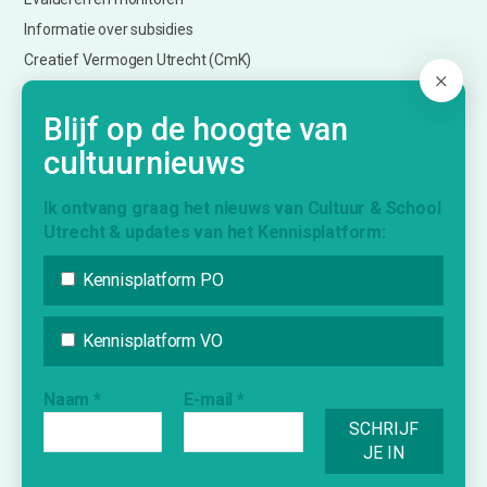
Informatie over subsidies
Creatief Vermogen Utrecht (CmK)
Blijf op de hoogte van
KENNISPLATFORM
cultuurnieuws
Nieuws
Ik ontvang graag het nieuws van Cultuur & School
Agenda
Utrecht & updates van het Kennisplatform:
Inspiratie
Kennisplatform PO
Vraag & Aanbod
Bijdrage indienen
Kennisplatform VO
Inschrijven nieuwsbrief
Naam
*
E-mail
*
INFORMATIE
Over Cultuur & School Utrecht