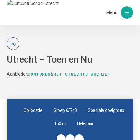
Menu
PO
Utrecht – Toen en Nu
DOMTOREN
HET UTRECHTS ARCHIEF
Aanbieder:
&
Op locatie
Groep 6/7/8
Speciale doelgroep
150 m
Hele jaar