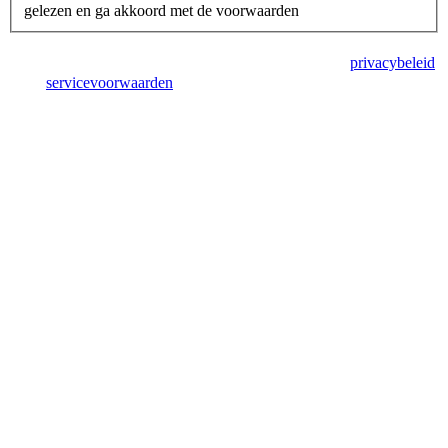
gelezen en ga akkoord met de voorwaarden
Deze site wordt beschermd door reCAPTCHA en het
privacybeleid
en de
servicevoorwaarden
van Google zijn van toepassing.