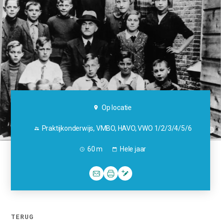
Op locatie
Praktijkonderwijs, VMBO, HAVO, VWO 1/2/3/4/5/6
60 m
Hele jaar
TERUG