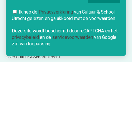
Vraag & Aanbod
Cookies
Ik heb de
Privacyverklaring
van Cultuur & School
Bijdrage indienen
Utrecht gelezen en ga akkoord met de voorwaarden
Deze website gebruikt cookies om je
Inschrijven nieuwsbrief
een optimale ervaring te bieden.
Deze site wordt beschermd door reCAPTCHA en het
privacybeleid
en de
servicevoorwaarden
van Google
OK!
zijn van toepassing.
INFORMATIE
Over Cultuur & School Utrecht
Contact
Nieuwe school?
©2026 Cultuur & School Utrecht
Privacyverklaring & Disclaimer
Algemene Voorwaarden