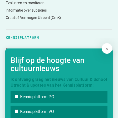
Evalueren en monitoren
Informatie over subsidies
Creatief Vermogen Utrecht (CmK)
KENNISPLATFORM
Nieuws
Agenda
Blijf op de hoogte van
Inspiratie
cultuurnieuws
Vraag & Aanbod
Bijdrage indienen
Ik ontvang graag het nieuws van Cultuur & School
Utrecht & updates van het Kennisplatform:
Inschrijven nieuwsbrief
Kennisplatform PO
INFORMATIE
Kennisplatform VO
Over Cultuur & School Utrecht