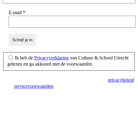
E-mail
*
Ik heb de
Privacyverklaring
van Cultuur & School Utrecht
gelezen en ga akkoord met de voorwaarden
Deze site wordt beschermd door reCAPTCHA en het
privacybeleid
en de
servicevoorwaarden
van Google zijn van toepassing.