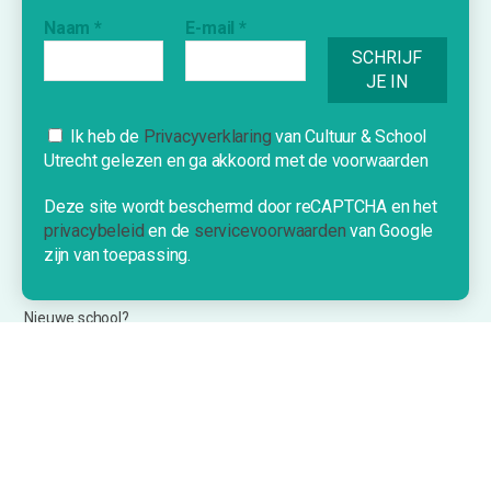
Agenda
Naam
*
E-mail
*
Inspiratie
Vraag & Aanbod
Bijdrage indienen
Inschrijven nieuwsbrief
Cookies
Ik heb de
Privacyverklaring
van Cultuur & School
Utrecht gelezen en ga akkoord met de voorwaarden
Deze website gebruikt cookies om je
een optimale ervaring te bieden.
Deze site wordt beschermd door reCAPTCHA en het
INFORMATIE
privacybeleid
en de
servicevoorwaarden
van Google
OK!
zijn van toepassing.
Over Cultuur & School Utrecht
Contact
Nieuwe school?
©2026 Cultuur & School Utrecht