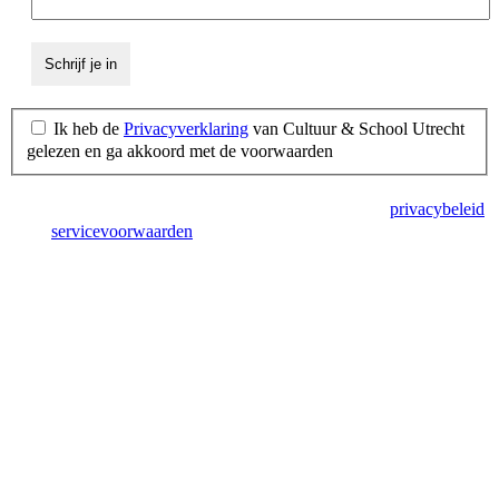
Ik heb de
Privacyverklaring
van Cultuur & School Utrecht
gelezen en ga akkoord met de voorwaarden
Deze site wordt beschermd door reCAPTCHA en het
privacybeleid
en de
servicevoorwaarden
van Google zijn van toepassing.