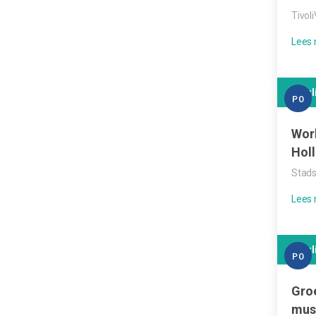
Tivol
Leerl
PO
Wor
Hol
Stads
Leerl
PO
Gro
mus