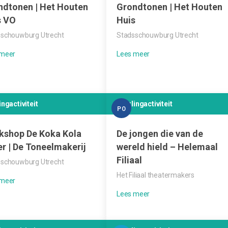
ndtonen | Het Houten
Grondtonen | Het Houten
s VO
Huis
schouwburg Utrecht
Stadsschouwburg Utrecht
ingactiviteit
Leerlingactiviteit
PO
kshop De Koka Kola
De jongen die van de
er | De Toneelmakerij
wereld hield – Helemaal
Filiaal
schouwburg Utrecht
Het Filiaal theatermakers