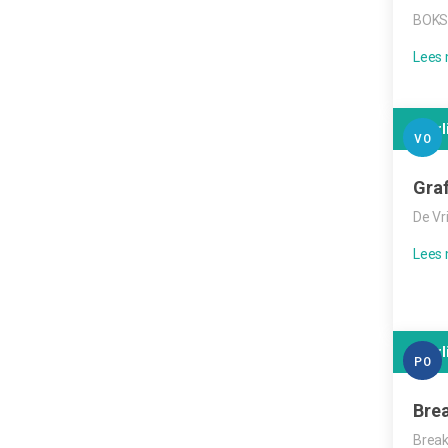
BOKS
Leerl
VO
Graf
De Vr
Leerl
PO
Bre
Brea