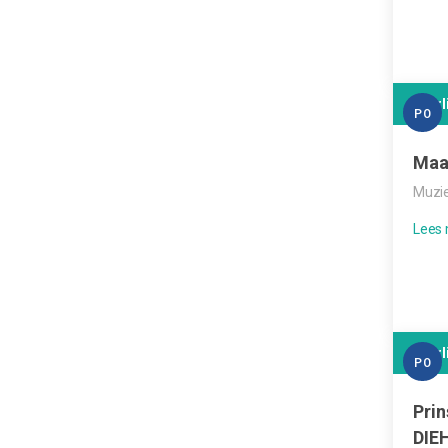
Leerl
PO
Maa
Muzie
Leerl
PO
Prin
DIE