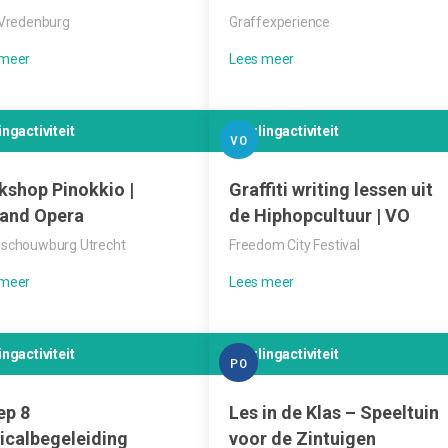
iVredenburg
Graffexperience
ingactiviteit
Leerlingactiviteit
VO
kshop Pinokkio |
Graffiti writing lessen uit
land Opera
de Hiphopcultuur | VO
schouwburg Utrecht
Freedom City Festival
ingactiviteit
Leerlingactiviteit
PO
ep 8
Les in de Klas – Speeltuin
icalbegeleiding
voor de Zintuigen