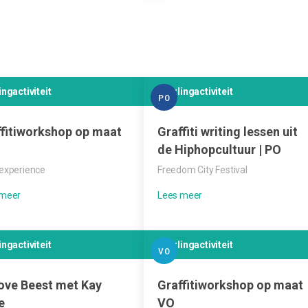
ingactiviteit
Leerlingactiviteit
PO
ffitiworkshop op maat
Graffiti writing lessen uit
de Hiphopcultuur | PO
experience
Freedom City Festival
ingactiviteit
Leerlingactiviteit
VO
ove Beest met Kay
Graffitiworkshop op maat
e
VO