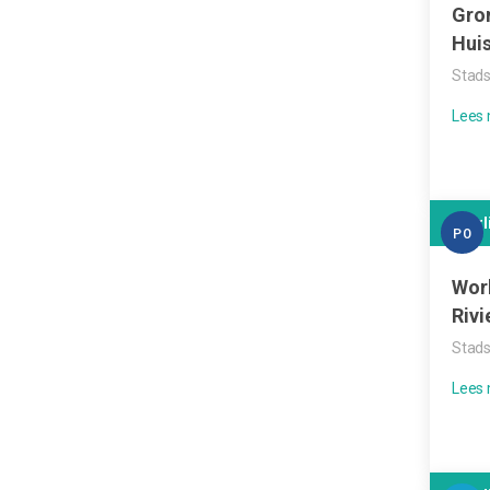
Gro
Hui
Stads
Leerl
PO
Wor
Rivi
Stads