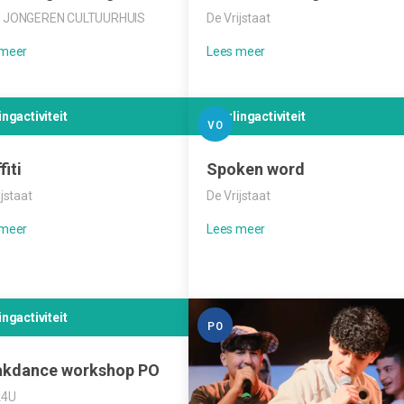
 JONGEREN CULTUURHUIS
De Vrijstaat
ingactiviteit
Leerlingactiviteit
VO
fiti
Spoken word
ijstaat
De Vrijstaat
ingactiviteit
PO
akdance workshop PO
k4U