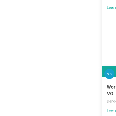
Leerl
VO
Wor
VO
Dende