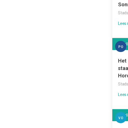
Son
Stads
Leerl
PO
Het 
staa
Hor
Stads
Leerl
VO