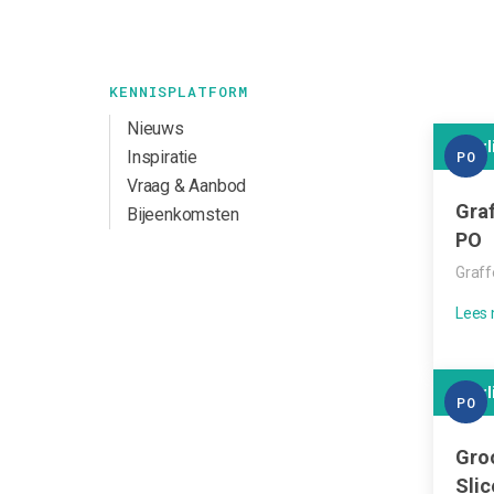
KENNISPLATFORM
Nieuws
Leerl
PO
Inspiratie
Vraag & Aanbod
Gra
Bijeenkomsten
PO
Graff
Leerl
PO
Gro
Slic