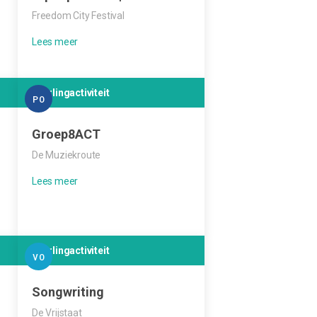
Freedom City Festival
Leerlingactiviteit
PO
Groep8ACT
De Muziekroute
Leerlingactiviteit
VO
Songwriting
De Vrijstaat