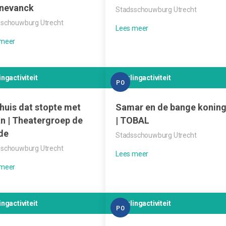
nevanck
Stadsschouwburg Utrecht
schouwburg Utrecht
ingactiviteit
Leerlingactiviteit
PO
huis dat stopte met
Samar en de bange konin
n | Theatergroep de
| TOBAL
de
Stadsschouwburg Utrecht
schouwburg Utrecht
ingactiviteit
Leerlingactiviteit
PO