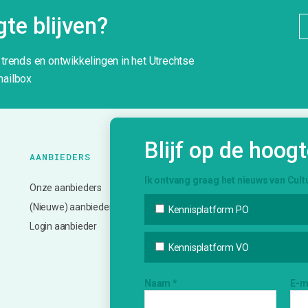
te blijven?
g trends en ontwikkelingen in het Utrechtse
mailbox
Blijf op de hoog
AANBIEDERS
ONZE
K
DIENSTVERLENING
Ik ontvang graag het nieuws van Cult
Onze aanbieders
N
Bemiddeling en vervoer
(Nieuwe) aanbieder?
A
Kennisplatform PO
Advies en ondersteuning
Login aanbieder
In
Deskundigheidsbevordering
V
Kennisplatform VO
Netwerk en inspiratie
Bi
Evalueren en monitoren
Naam
*
E-m
In
Informatie over subsidies