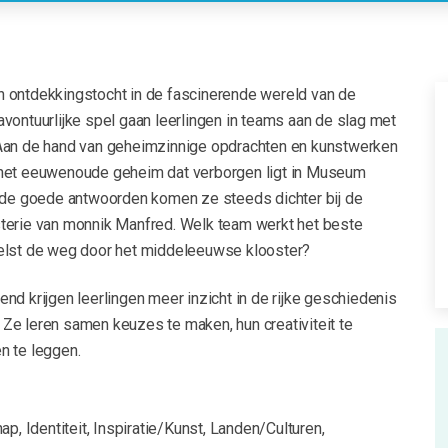
 een ontdekkingstocht in de fascinerende wereld van de
vontuurlijke spel gaan leerlingen in teams aan de slag met
Aan de hand van geheimzinnige opdrachten en kunstwerken
 het eeuwenoude geheim dat verborgen ligt in Museum
a de goede antwoorden komen ze steeds dichter bij de
terie van monnik Manfred. Welk team werkt het beste
elst de weg door het middeleeuwse klooster?
nd krijgen leerlingen meer inzicht in de rijke geschiedenis
Ze leren samen keuzes te maken, hun creativiteit te
n te leggen.
ap, Identiteit, Inspiratie/Kunst, Landen/Culturen,