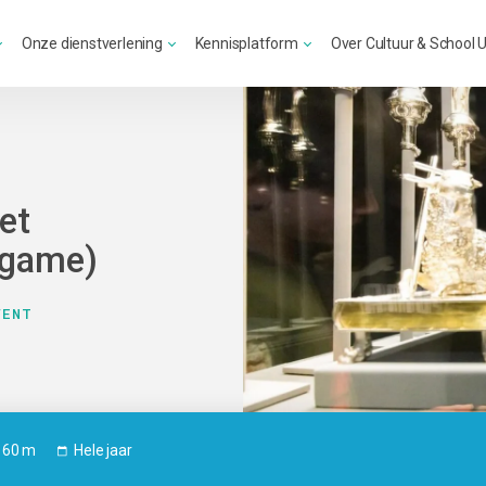
Onze dienstverlening
Kennisplatform
Over Cultuur & School 
et
 game)
VENT
60 m
Hele jaar