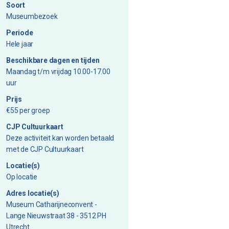
Soort
Museumbezoek
Periode
Hele jaar
Beschikbare dagen en tijden
Maandag t/m vrijdag 10.00-17.00
uur
Prijs
€55 per groep
CJP Cultuurkaart
Deze activiteit kan worden betaald
met de CJP Cultuurkaart
Locatie(s)
Op locatie
Adres locatie(s)
Museum Catharijneconvent -
Lange Nieuwstraat 38 - 3512 PH
Utrecht