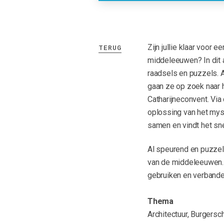
Zijn jullie klaar voor
TERUG
middeleeuwen? In dit a
raadsels en puzzels. 
gaan ze op zoek naar
Catharijneconvent. Vi
oplossing van het mys
samen en vindt het sn
Al speurend en puzzele
van de middeleeuwen. 
gebruiken en verbande
Thema
Architectuur, Burgersch