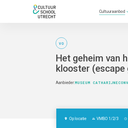
Cultuuraanbod
VO
Het geheim van h
klooster (escape
MUSEUM CATHARIJNECON
Aanbieder:
Op locatie
VMBO 1/2/3