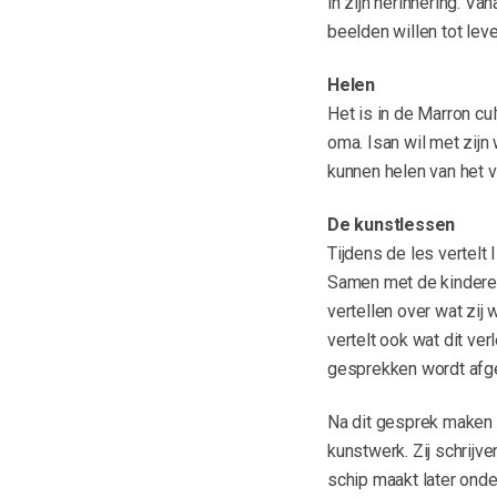
in zijn herinnering. V
beelden willen tot lev
Helen
Het is in de Marron cul
oma. Isan wil met zijn 
kunnen helen van het 
De kunstlessen
Tijdens de les vertelt 
Samen met de kinderen 
vertellen over wat zij 
vertelt ook wat dit v
gesprekken wordt afge
Na dit gesprek maken 
kunstwerk. Zij schrijv
schip maakt later onde