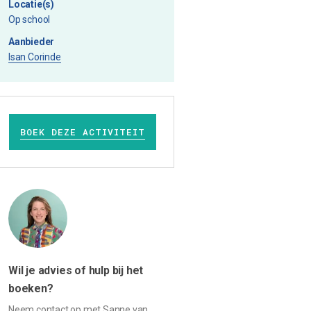
Locatie(s)
Op school
Aanbieder
Isan Corinde
BOEK DEZE ACTIVITEIT
Wil je advies of hulp bij het
boeken?
Neem contact op met Sanne van