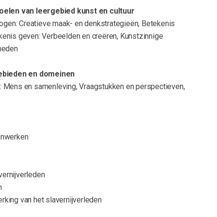
oelen van leergebied kunst en cultuur
mogen: Creatieve maak- en denkstrategieën, Betekenis
enis geven: Verbeelden en creëren, Kunstzinnige
gheden
gebieden en domeinen
: Mens en samenleving, Vraagstukken en perspectieven,
enwerken
vernijverleden
n
erking van het slavernijverleden