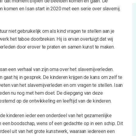
anaf dat moment blijven de beelden komen en gaan. De
en komen en Isan start in 2020 met een serie over slavernij.
tuur niet gebruikelijk om als kind vragen te stellen aan je
werk het taboe doorbreken. Hij is ervan overtuigt dat wij
verleden door erover te praten en samen kunst te maken.
Isan een verhaal van zijn oma over het slavernijverleden.
gaat hij in gesprek. De kinderen krijgen de kans om zelf te
weten van het slavernijverleden en om vragen te stellen. Isan
erleden nu nog met hem doet. De diepgang van deze
stemd op de ontwikkeling en leeftijd van de kinderen.
de kinderen ieder een onderdeel van het gezamenlijke
en een boodschap, wens of een gedachte op in een schip. Dit
rdeel uit van het grote kunstwerk, waaraan iedereen een