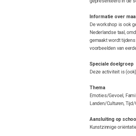
gepresenteerd in de s
Informatie over maa
De workshop is ook ge
Nederlandse taal, omd
gemaakt wordt tijdens 
voorbeelden van eerde
Speciale doelgroep
Deze activiteit is (oo
Thema
Emoties/Gevoel, Famili
Landen/Culturen, Tijd
Aansluiting op scho
Kunstzinnige oriëntati