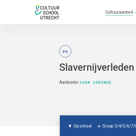
Cultuuraanbod
PO
Slavernijverleden
ISAN CORINDE
Aanbieder:
Op school
Groep 3/4/5/6/7/