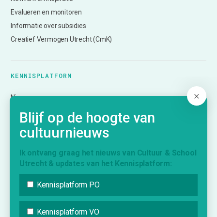
Evalueren en monitoren
Informatie over subsidies
Creatief Vermogen Utrecht (CmK)
KENNISPLATFORM
Nieuws
Agenda
Blijf op de hoogte van
Inspiratie
cultuurnieuws
Vraag & Aanbod
Bijdrage indienen
Ik ontvang graag het nieuws van Cultuur & School
Utrecht & updates van het Kennisplatform:
Inschrijven nieuwsbrief
Kennisplatform PO
INFORMATIE
Kennisplatform VO