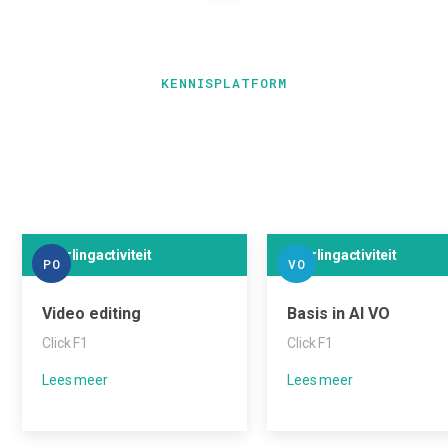
KENNISPLATFORM
Leerlingactiviteit
Leerlingactiviteit
PO
VO
Video editing
Basis in AI VO
Click F1
Click F1