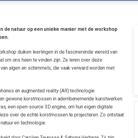
n de natuur op een unieke manier met de workshop
sen.
orkshop duiken leerlingen in de fascinerende wereld van
l om ons heen te vinden zijn. Ze leren over deze
 van algen en schimmels, die vaak verward worden met
hones en augmented reality (AR) technologie
ngen gewone korstmossen in adembenemende kunstwerken.
as, een open-source 3D engine, om hun eigen digitale
deze over de echte korstmossen te projecteren. Zo ontstaat
natuur en technologie.
eld door Carolien Teunisse & Sabrina Verhage. Zij zijn