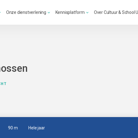
Onze dienstverlening
Kennisplatform
Over Cultuur & School 
mossen
CHT
90 m
Hele jaar