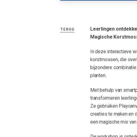
Leerlingen ontdekke
TERUG
Magische Korstmos
In deze interactieve w
korstmossen, die overa
bijzondere combinatie
planten.
Met behulp van smartp
transformeren leerli
Ze gebruiken Playcanv
creaties te maken en 
een magische mix van 
De workshop is ontwikk