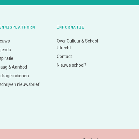
ENNISPLATFORM
INFORMATIE
ieuws
Over Cultuur & School
Utrecht
genda
Contact
spiratie
Nieuwe school?
raag & Aanbod
jdrage indienen
schrijven nieuwsbrief