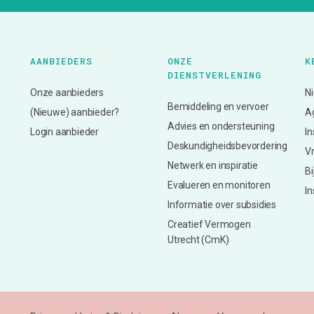
AANBIEDERS
ONZE
K
DIENSTVERLENING
Onze aanbieders
N
Bemiddeling en vervoer
(Nieuwe) aanbieder?
A
Advies en ondersteuning
Login aanbieder
In
Deskundigheidsbevordering
V
Netwerk en inspiratie
Bi
Evalueren en monitoren
In
Informatie over subsidies
Creatief Vermogen
Utrecht (CmK)