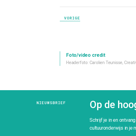
VORIGE
Foto/video credit
Headerfoto: Carolien Teunisse, Creat
Op de hoog
NIEUWSBRIEF
Schrijf je in en ontvan
cultuuronderwijs in je 