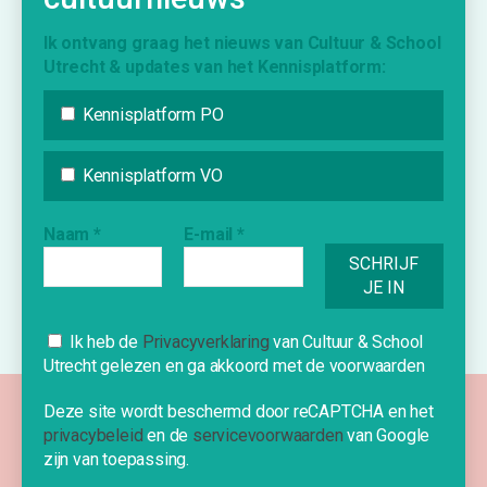
Vraag & Aanbod
Bijdrage indienen
Ik ontvang graag het nieuws van Cultuur & School
Utrecht & updates van het Kennisplatform:
Inschrijven nieuwsbrief
Kennisplatform PO
INFORMATIE
Kennisplatform VO
Over Cultuur & School Utrecht
Contact
Naam
*
E-mail
*
Nieuwe school?
Ik heb de
Privacyverklaring
van Cultuur & School
Cookies
Utrecht gelezen en ga akkoord met de voorwaarden
Deze website gebruikt cookies om je
Deze site wordt beschermd door reCAPTCHA en het
©2026 Cultuur & School Utrecht
een optimale ervaring te bieden.
privacybeleid
en de
servicevoorwaarden
van Google
Privacyverklaring & Disclaimer
Algemene Voorwaarden
zijn van toepassing.
OK!
Site by Naam