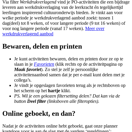
Via filter
Werkdrukverlagend
vind je PO-activiteiten die een bijdrage
leveren aan werkdrukverlaging van de leerkracht én tegelijkertijd
leerlingen inspirerend cultuuronderwijs bieden. Je vinkt aan voor
welke periode je werkdrukverlagend aanbod zoekt: tussen 1
dag(deel) tot 8 weken, of voor langere periode (9 tot 16 weken) of
voor nog langere periode (vanaf 17 weken).
Meer over
werkdrukverlagend aanbod
Bewaren, delen en printen
Je kunt activiteiten bewaren, delen en printen door ze op te
slaan in je
Favorieten
(klik rechts op de activiteitpagina op
Maak favoriet
). Zo stel je zelf je persoonlijke
activiteitenaanbod samen dat je per e-mail kunt delen met je
collega’s.
Je vindt je opgeslagen favorieten terug als je rechtsboven op
het scherm op het
hartje
klikt.
PS. Wil je een gekozen filtersetting delen? Dat kan via de
button
Deel filter
(linksboven alle filteropties).
Online geboekt, en dan?
Nadat je de activiteiten online hebt geboekt, gaat onze planner
kosteloos voor je aan de slag met de verdere ‘regeldingen’: