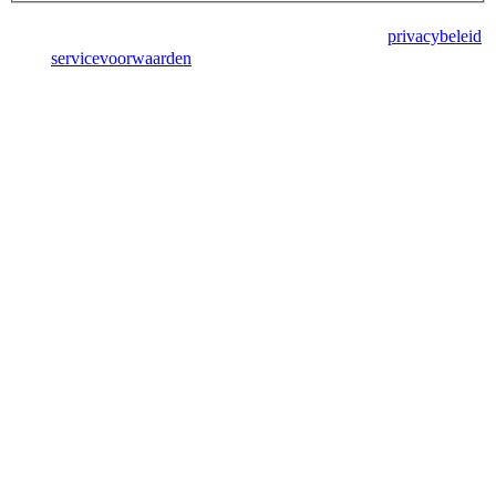
Deze site wordt beschermd door reCAPTCHA en het
privacybeleid
en de
servicevoorwaarden
van Google zijn van toepassing.