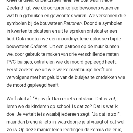
kreet te uiten. Ondertussen leren we ook waar Nieuw
Zeeland ligt, wie de oorspronkelijke bewoners waren en
wat hun gebruiken en gewoontes waren. We verkennen drie
symbolen bij de bouwsteen
Patronen
. Door die symbolen
in kwarten te plaatsen en uit te spreken ontstaat er een
lied. Ook moeten we een moordmysterie oplossen bij de
bouwsteen
Ordenen
. Uit een patroon op de muur kunnen
we, door gebruik te maken van drie verschillende maten
PVC-buisjes, ontrafelen wie de moord gepleegd heeft.
Eerst zoeken we uit wie welke maat buisje heeft om
vervolgens met het geluid van de buisjes te ontdekken wie
de moord gepleegd heeft.
Wolf sluit af: “Bij twijfel kan er iets ontstaan. Dat is zo!,
leren we de kinderen op school. Is dat zo? Dat is wat ik
doe. Je vertelt iets waarbij iedereen zegt: “Ja dat is zo!”,
maar dan breng ik iets in, waardoor je je afvraagt of dat wel
zo is. Op deze manier leren leerlingen de kennis die er is,