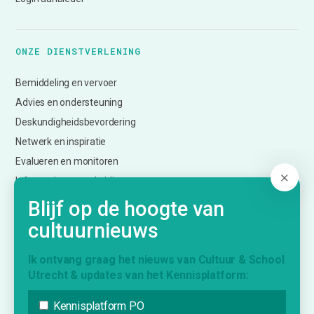
ONZE DIENSTVERLENING
Bemiddeling en vervoer
Advies en ondersteuning
Deskundigheidsbevordering
Netwerk en inspiratie
Evalueren en monitoren
Informatie over subsidies
Creatief Vermogen Utrecht (CmK)
Blijf op de hoogte van
cultuurnieuws
KENNISPLATFORM
Ik ontvang graag het nieuws van Cultuur & School
Utrecht & updates van het Kennisplatform:
Nieuws
Agenda
Kennisplatform PO