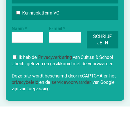
Inspiratie
Vraag & Aanbod
Kennisplatform VO
Bijdrage indienen
Naam
*
E-mail
*
Inschrijven nieuwsbrief
INFORMATIE
Cookies
Ik heb de
Privacyverklaring
van Cultuur & School
Over Cultuur & School Utrecht
Utrecht gelezen en ga akkoord met de voorwaarden
Deze website gebruikt cookies om je
Contact
een optimale ervaring te bieden.
Deze site wordt beschermd door reCAPTCHA en het
Nieuwe school?
privacybeleid
en de
servicevoorwaarden
van Google
OK!
zijn van toepassing.
©2026 Cultuur & School Utrecht
Privacyverklaring & Disclaimer
Algemene Voorwaarden