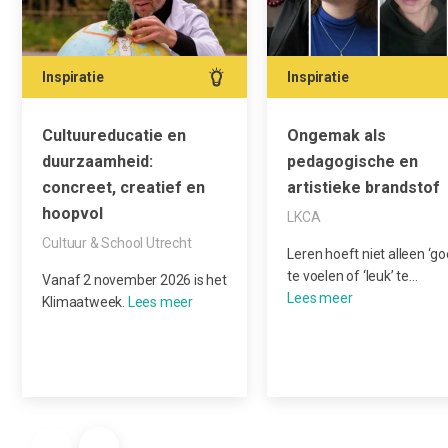
Inspiratie
Inspiratie
Cultuureducatie en
Ongemak als
duurzaamheid:
pedagogische en
concreet, creatief en
artistieke brandstof
hoopvol
LKCA
Cultuur & School Utrecht
Leren hoeft niet alleen ‘go
te voelen of ‘leuk’ te…
Vanaf 2 november 2026 is het
Klimaatweek.