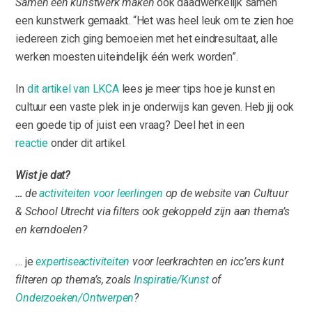
Samen een kunstwerk maken
ook daadwerkelijk samen
een kunstwerk gemaakt. “Het was heel leuk om te zien hoe
iedereen zich ging bemoeien met het eindresultaat, alle
werken moesten uiteindelijk één werk worden”.
In
dit artikel van LKCA
lees je meer tips hoe je kunst en
cultuur een vaste plek in je onderwijs kan geven. Heb jij ook
een goede tip of juist een vraag? Deel het in een
reactie
onder dit artikel.
Wist je dat?
…
d
e
activiteiten voor leerlingen
op de website van Cultuur
& School Utrecht via filters ook gekoppeld zijn aan
thema’s
en
kerndoelen
?
… je
expertiseactiviteiten
voor leerkrachten en icc’ers kunt
filteren op thema’s, zoals
Inspiratie/Kunst
of
Onderzoeken/Ontwerpen
?