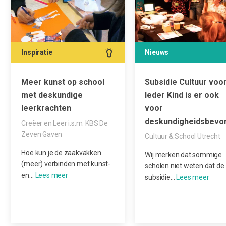
Inspiratie
Nieuws
Meer kunst op school
Subsidie Cultuur voo
met deskundige
Ieder Kind is er ook
leerkrachten
voor
deskundigheidsbevo
Creëer en Leer i.s.m. KBS De
Zeven Gaven
Cultuur & School Utrecht
Hoe kun je de zaakvakken
Wij merken dat sommige
(meer) verbinden met kunst-
scholen niet weten dat de
en…
subsidie…