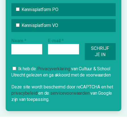
Nieuws
Agenda
Kennisplatform PO
Inspiratie
Vraag & Aanbod
Kennisplatform VO
Bijdrage indienen
Naam
*
E-mail
*
Inschrijven nieuwsbrief
INFORMATIE
Cookies
Ik heb de
Privacyverklaring
van Cultuur & School
Over Cultuur & School Utrecht
Utrecht gelezen en ga akkoord met de voorwaarden
Deze website gebruikt cookies om je
Contact
een optimale ervaring te bieden.
Deze site wordt beschermd door reCAPTCHA en het
Nieuwe school?
privacybeleid
en de
servicevoorwaarden
van Google
OK!
zijn van toepassing.