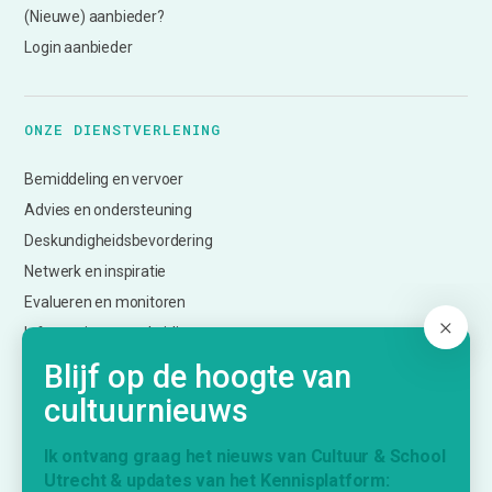
(Nieuwe) aanbieder?
Login aanbieder
ONZE DIENSTVERLENING
Bemiddeling en vervoer
Advies en ondersteuning
Deskundigheidsbevordering
Netwerk en inspiratie
Evalueren en monitoren
Informatie over subsidies
Creatief Vermogen Utrecht (CmK)
Blijf op de hoogte van
cultuurnieuws
KENNISPLATFORM
Ik ontvang graag het nieuws van Cultuur & School
Utrecht & updates van het Kennisplatform: