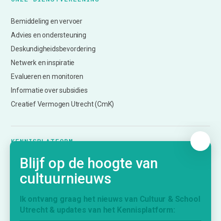
Bemiddeling en vervoer
Advies en ondersteuning
Deskundigheidsbevordering
Netwerk en inspiratie
Evalueren en monitoren
Informatie over subsidies
Creatief Vermogen Utrecht (CmK)
KENNISPLATFORM
Blijf op de hoogte van
Nieuws
cultuurnieuws
Agenda
Inspiratie
Ik ontvang graag het nieuws van Cultuur & School
Vraag & Aanbod
Utrecht & updates van het Kennisplatform:
Bijdrage indienen