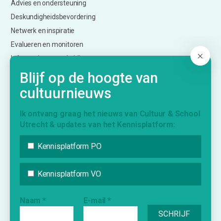
Advies en ondersteuning
Deskundigheidsbevordering
Netwerk en inspiratie
Evalueren en monitoren
Informatie over subsidies
Creatief Vermogen Utrecht (CmK)
Blijf op de hoogte van
cultuurnieuws
KENNISPLATFORM
Ik ontvang graag het nieuws van Cultuur & School
Utrecht & updates van het Kennisplatform:
Nieuws
Agenda
Kennisplatform PO
Inspiratie
Vraag & Aanbod
Kennisplatform VO
Bijdrage indienen
Naam
*
E-mail
*
Inschrijven nieuwsbrief