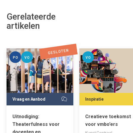
Gerelateerde
artikelen
PO
VO
VO
Vraag en Aanbod
Inspiratie
Uitnodiging:
Creatieve toekomst
Theaterfulness voor
voor vmbo’ers
docenten en