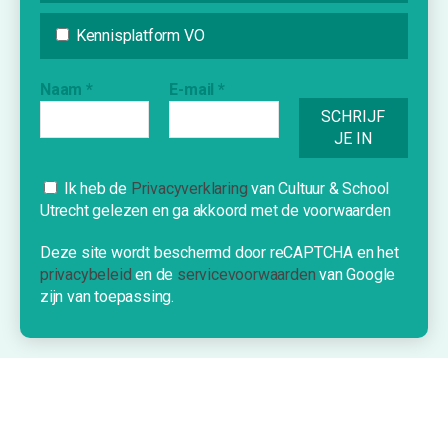
Inspiratie
Vraag & Aanbod
Kennisplatform VO
Bijdrage indienen
Naam
*
E-mail
*
Inschrijven nieuwsbrief
INFORMATIE
Cookies
Ik heb de
Privacyverklaring
van Cultuur & School
Utrecht gelezen en ga akkoord met de voorwaarden
Over Cultuur & School Utrecht
Deze website gebruikt cookies om je
Contact
een optimale ervaring te bieden.
Deze site wordt beschermd door reCAPTCHA en het
Nieuwe school?
privacybeleid
en de
servicevoorwaarden
van Google
OK!
zijn van toepassing.
©2026 Cultuur & School Utrecht
Privacyverklaring & Disclaimer
Algemene Voorwaarden