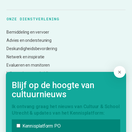
ONZE DIENSTVERLENING
Bemiddeling en vervoer
Advies en ondersteuning
Deskundigheidsbevordering
Netwerk en inspiratie
Evalueren en monitoren
Informatie over subsidies
Creatief Vermogen Utrecht (CmK)
Blijf op de hoogte van
cultuurnieuws
KENNISPLATFORM
Ik ontvang graag het nieuws van Cultuur & School
Utrecht & updates van het Kennisplatform:
Nieuws
Agenda
Kennisplatform PO