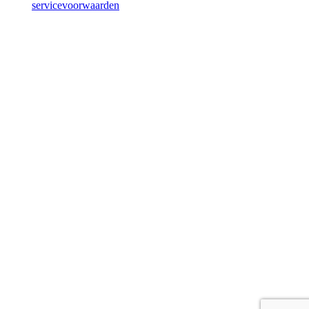
en de
servicevoorwaarden
van Google zijn van toepassing.