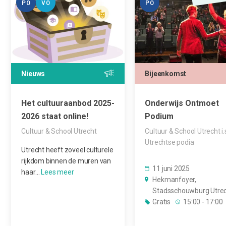
PO
VO
PO
Nieuws
Bijeenkomst
Het cultuuraanbod 2025-
Onderwijs Ontmoet
2026 staat online!
Podium
Cultuur & School Utrecht
Cultuur & School Utrecht i.
Utrechtse podia
Utrecht heeft zoveel culturele
rijkdom binnen de muren van
11 juni 2025
haar…
Hekmanfoyer,
Stadsschouwburg Utre
Gratis
15:00 - 17:00