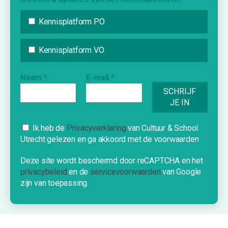
Nieuws
Agenda
Kennisplatform PO
Inspiratie
Vraag & Aanbod
Kennisplatform VO
Bijdrage indienen
Naam
*
E-mail
*
Inschrijven nieuwsbrief
INFORMATIE
Cookies
Ik heb de
Privacyverklaring
van Cultuur & School
Over Cultuur & School Utrecht
Utrecht gelezen en ga akkoord met de voorwaarden
Deze website gebruikt cookies om je
Contact
een optimale ervaring te bieden.
Deze site wordt beschermd door reCAPTCHA en het
Nieuwe school?
privacybeleid
en de
servicevoorwaarden
van Google
OK!
zijn van toepassing.