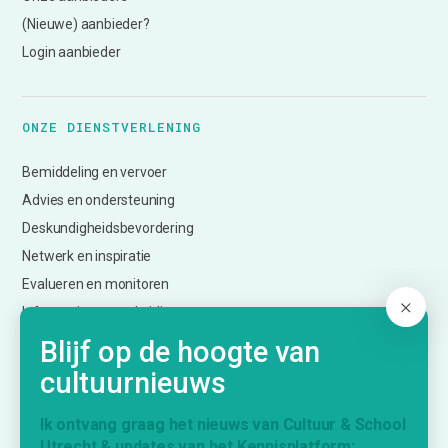
(Nieuwe) aanbieder?
Login aanbieder
ONZE DIENSTVERLENING
Bemiddeling en vervoer
Advies en ondersteuning
Deskundigheidsbevordering
Netwerk en inspiratie
Evalueren en monitoren
Informatie over subsidies
Creatief Vermogen Utrecht (CmK)
Blijf op de hoogte van
cultuurnieuws
KENNISPLATFORM
Ik ontvang graag het nieuws van Cultuur & School
Utrecht & updates van het Kennisplatform: