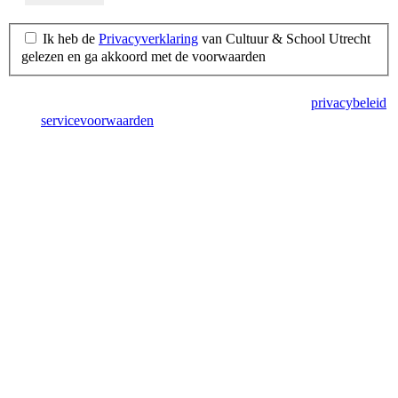
Ik heb de
Privacyverklaring
van Cultuur & School Utrecht
gelezen en ga akkoord met de voorwaarden
Deze site wordt beschermd door reCAPTCHA en het
privacybeleid
en de
servicevoorwaarden
van Google zijn van toepassing.