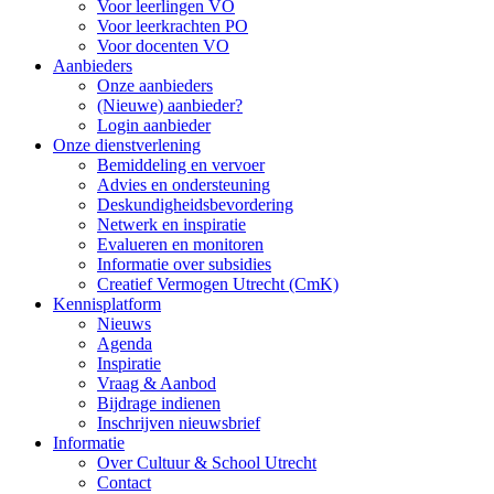
Voor leerlingen VO
Voor leerkrachten PO
Voor docenten VO
Aanbieders
Onze aanbieders
(Nieuwe) aanbieder?
Login aanbieder
Onze dienstverlening
Bemiddeling en vervoer
Advies en ondersteuning
Deskundigheidsbevordering
Netwerk en inspiratie
Evalueren en monitoren
Informatie over subsidies
Creatief Vermogen Utrecht (CmK)
Kennisplatform
Nieuws
Agenda
Inspiratie
Vraag & Aanbod
Bijdrage indienen
Inschrijven nieuwsbrief
Informatie
Over Cultuur & School Utrecht
Contact