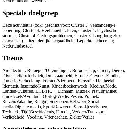
Nederlands als tweede taal.
Speciale doelgroep
Deze activiteit is (ook) geschikt voor: Cluster 3. Verstandelijke
beperking, Cluster 3. Heel moeilijk leren, Cluster 4. Psychische
stoornis, Cluster 4. Gedragsproblemen, Cluster 3. Langdurig ziek
(somatisch), Uitzonderlijke begaafdheid, Beperkte beheersing
Nederlandse taal
Thema
Architectuur, Beroepen/Uitvindingen, Burgerschap, Circus, Dieren,
Diversiteit/Inclusiviteit, Duurzaamheid, Emoties/Gevoel, Familie,
Fantasie/Verbeelding, Feesten/Vieringen, Filosofie, Het heelal,
Identiteit, Inspiratie/Kunst, Kinderboekenweek, Kleding/Mode,
Landen/Culturen, LHBTIQ+, Lichaam, Muziek, Natuur/Milieu,
Onderzoek/Avontuur, Oorlog/Vrede, Pesten, Politiek,
Reizen/Vakantie, Religie, Seizoenen/Het weer, Social
media/Digitale media, Sport/Bewegen, Sprookjes/Mythen,
Techniek, Tijd/Geschiedenis, Utrecht, Verkeer/Transport,
Verliefdheid, Voeding, Vriendschap, Ziekte/Verlies