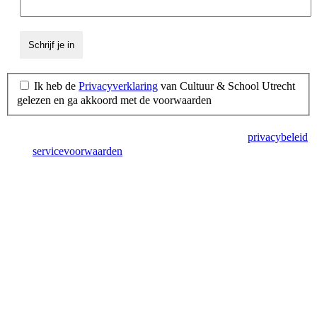
Ik heb de
Privacyverklaring
van Cultuur & School Utrecht
gelezen en ga akkoord met de voorwaarden
Deze site wordt beschermd door reCAPTCHA en het
privacybeleid
en de
servicevoorwaarden
van Google zijn van toepassing.