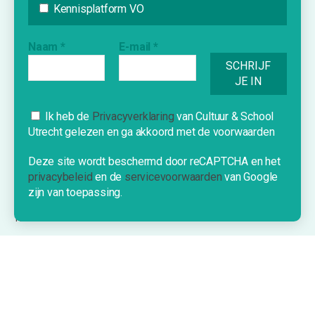
Kennisplatform VO
Agenda
Inspiratie
Naam
*
E-mail
*
Vraag & Aanbod
Bijdrage indienen
Inschrijven nieuwsbrief
Cookies
Ik heb de
Privacyverklaring
van Cultuur & School
Utrecht gelezen en ga akkoord met de voorwaarden
Deze website gebruikt cookies om je
INFORMATIE
een optimale ervaring te bieden.
Deze site wordt beschermd door reCAPTCHA en het
privacybeleid
en de
servicevoorwaarden
van Google
Over Cultuur & School Utrecht
OK!
zijn van toepassing.
Contact
Nieuwe school?