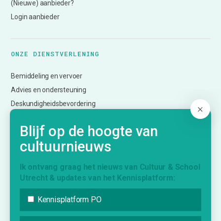
(Nieuwe) aanbieder?
Login aanbieder
ONZE DIENSTVERLENING
Bemiddeling en vervoer
Advies en ondersteuning
Deskundigheidsbevordering
Netwerk en inspiratie
Blijf op de hoogte van
Evalueren en monitoren
cultuurnieuws
Informatie over subsidies
Creatief Vermogen Utrecht (CmK)
Ik ontvang graag het nieuws van Cultuur & School
Utrecht & updates van het Kennisplatform:
KENNISPLATFORM
Kennisplatform PO
Nieuws