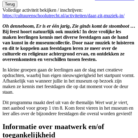
Terug
Volledige activiteit bekijken / inschrijven:
https://cultuurenschoolutrecht.nl/activiteiten/daar-zit-muziek-in/
Oh denneboom
,
Er is er één jarig
,
Zie ginds komt de stoomboot
…
Bij feest hoort natuurlijk ook muziek! In deze vrolijke les
maken leerlingen kennis met diverse feestdagen aan de hand
van kunst in de museumcollectie. Door naar muziek te luisteren
en dit te koppelen aan feestdagen leren ze meer over de
culturele en religieuze achtergrond ervan, en ontdekken ze
overeenkomsten en verschillen tussen feesten.
In kleine groepen gaan de leerlingen aan de slag met creatieve
opdrachten, waarbij hun eigen nieuwsgierigheid het startpunt vormt.
Afhankelijk van wanneer jullie in het museum op bezoek zijn
maken ze kennis met feestdagen die op dat moment voor de deur
staan.
Dit programma maakt deel uit van de themalijn
Weet wat je viert,
met aanbod voor groep 1 t/m 8
.
Kom feest vieren in het museum en
leer alles over de bijzondere feestdagen die overal worden gevierd!
Informatie over maatwerk en/of
toegankelijkheid