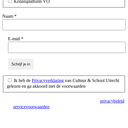
Kennisplatform VO
Naam
*
E-mail
*
Ik heb de
Privacyverklaring
van Cultuur & School Utrecht
gelezen en ga akkoord met de voorwaarden
Deze site wordt beschermd door reCAPTCHA en het
privacybeleid
en de
servicevoorwaarden
van Google zijn van toepassing.