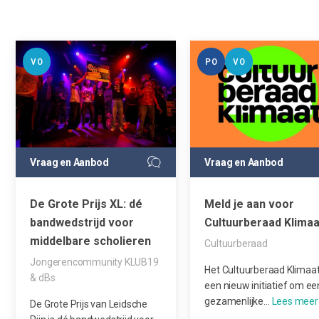
VO
PO
VO
Vraag en Aanbod
Vraag en Aanbod
De Grote Prijs XL: dé
Meld je aan voor
bandwedstrijd voor
Cultuurberaad Klimaa
middelbare scholieren
Cultuurberaad
Jongerencommunity KLUB19
Het Cultuurberaad Klimaat
& dBs
een nieuw initiatief om ee
gezamenlijke…
De Grote Prijs van Leidsche