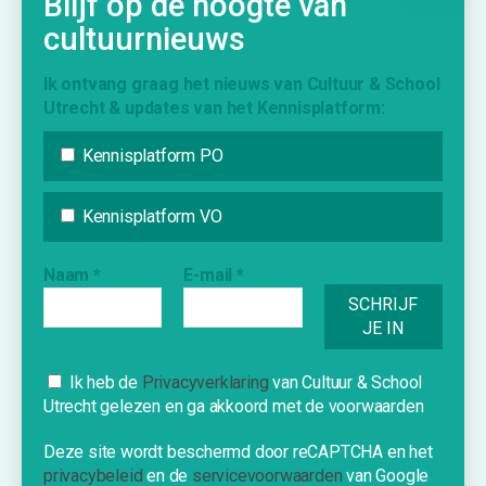
Blijf op de hoogte van
cultuurnieuws
KENNISPLATFORM
Ik ontvang graag het nieuws van Cultuur & School
Nieuws
Utrecht & updates van het Kennisplatform:
Agenda
Kennisplatform PO
Inspiratie
Vraag & Aanbod
Kennisplatform VO
Bijdrage indienen
Inschrijven nieuwsbrief
Naam
*
E-mail
*
INFORMATIE
Over Cultuur & School Utrecht
Cookies
Ik heb de
Privacyverklaring
van Cultuur & School
Utrecht gelezen en ga akkoord met de voorwaarden
Contact
Deze website gebruikt cookies om je
Nieuwe school?
een optimale ervaring te bieden.
Deze site wordt beschermd door reCAPTCHA en het
privacybeleid
en de
servicevoorwaarden
van Google