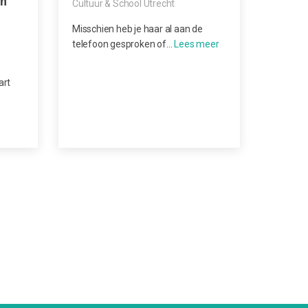
en
Cultuur & School Utrecht
Misschien heb je haar al aan de
telefoon gesproken of…
art