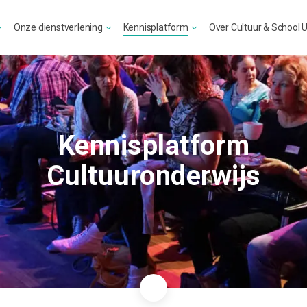
Onze dienstverlening
Kennisplatform
Over Cultuur & School 
Kennisplatform
Cultuuronderwijs