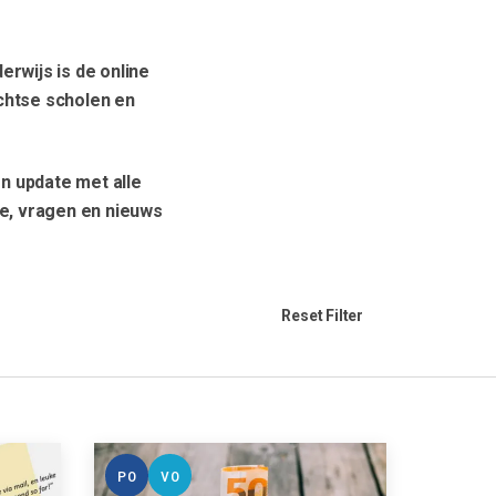
derwijs is de online
chtse scholen en
en update met alle
ie, vragen en nieuws
Reset Filter
PO
VO