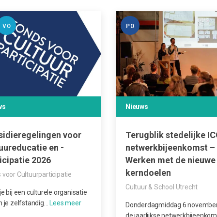
VO
PO
ws
Nieuws
sidieregelingen voor
Terugblik stedelijke IC
uureducatie en -
netwerkbijeenkomst –
icipatie 2026
Werken met de nieuwe
kerndoelen
 voor Cultuurparticipatie
Cultuur & School Utrecht
e bij een culturele organisatie
n je zelfstandig…
Donderdagmiddag 6 novembe
de jaarlijkse netwerkbijeenkom