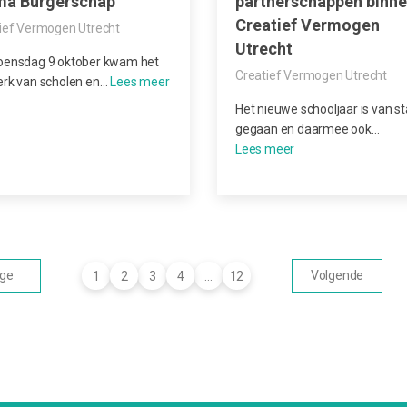
ma Burgerschap
partnerschappen binn
Creatief Vermogen
ief Vermogen Utrecht
Utrecht
oensdag 9 oktober kwam het
Creatief Vermogen Utrecht
rk van scholen en…
Het nieuwe schooljaar is van st
gegaan en daarmee ook…
ige
Volgende
1
2
3
4
…
12