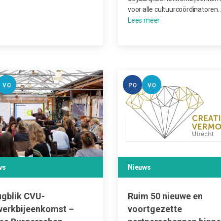
voor alle cultuurcoördinatoren
VO
PO
VO
ws
Nieuws
ugblik CVU-
Ruim 50 nieuwe en
werkbijeenkomst –
voortgezette