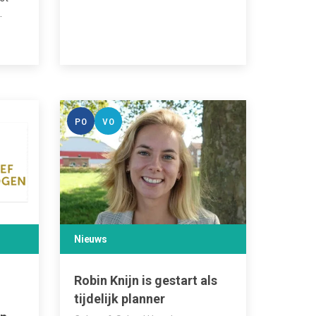
…
PO
VO
Nieuws
Robin Knijn is gestart als
tijdelijk planner