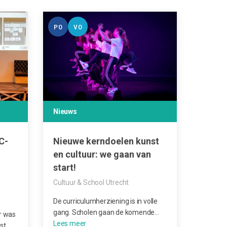
PO
VO
Nieuws
C-
Nieuwe kerndoelen kunst
en cultuur: we gaan van
start!
Cultuur & School Utrecht
De curriculumherziening is in volle
gang. Scholen gaan de komende…
r was
st