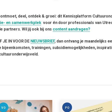
ij, ontmoet, deel, ontdek & groei: dit Kennisplatform Cultuuron
tie- en samenwerkplek
voor én door professionals van Utre
e partners. Wil jij ook bij ons
content aandragen?
F JE IN VOOR DE
NIEUWSBRIEF
, dan ontvang je maandelijks e
 bijeenkomsten, trainingen, subsidiemogelijkheden, inspirat
 cultuuronderwijsveld.
VO
PO