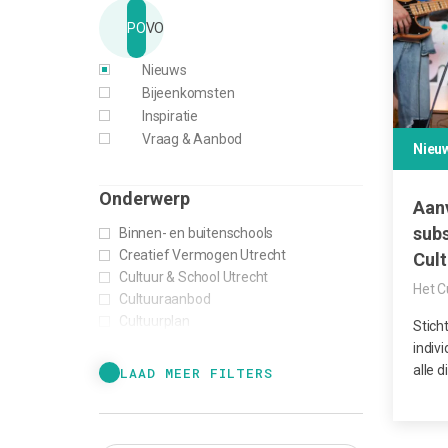
PO
VO
Nieuws
Bijeenkomsten
Inspiratie
Vraag & Aanbod
Nieu
Onderwerp
Aan
subs
Binnen- en buitenschools
Creatief Vermogen Utrecht
Cul
Cultuur & School Utrecht
Het C
Cultuuraanbod
Cultuurplan
Stich
indiv
alle d
LAAD MEER FILTERS