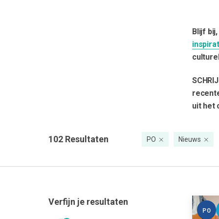
Blijf b
inspira
culturel
SCHRIJ
recente
uit het
102
Resultaten
PO
Nieuws
Verfijn je resultaten
PO