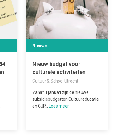
Nieuws
584
Nieuw budget voor
an
culturele activiteiten
Cultuur & School Utrecht
Vanaf 1 januari zijn de nieuwe
subsidiebudgetten Cultuureducatie
en CJP…
e