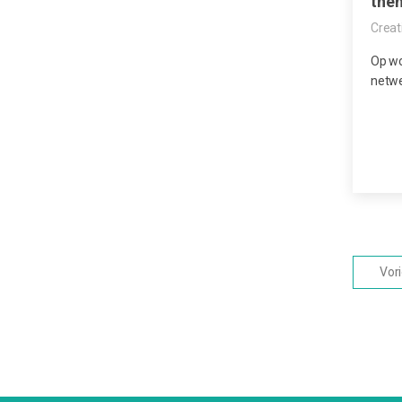
the
Creat
Op w
netwe
Vor