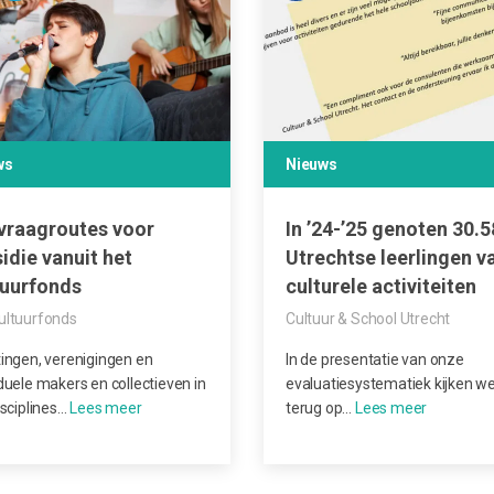
ws
Nieuws
vraagroutes voor
In ’24-’25 genoten 30.
idie vanuit het
Utrechtse leerlingen v
tuurfonds
culturele activiteiten
ultuurfonds
Cultuur & School Utrecht
tingen, verenigingen en
In de presentatie van onze
iduele makers en collectieven in
evaluatiesystematiek kijken w
isciplines…
terug op…