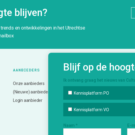
te blijven?
g trends en ontwikkelingen in het Utrechtse
mailbox
Blijf op de hoog
AANBIEDERS
ONZE
K
DIENSTVERLENING
Ik ontvang graag het nieuws van Cult
Onze aanbieders
N
Bemiddeling en vervoer
(Nieuwe) aanbieder?
A
Kennisplatform PO
Advies en ondersteuning
Login aanbieder
In
Deskundigheidsbevordering
V
Kennisplatform VO
Netwerk en inspiratie
Bi
Evalueren en monitoren
Naam
*
E-m
In
Informatie over subsidies