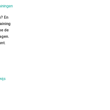
ainingen
n? En
aining
ne de
agen.
nt.
wijs