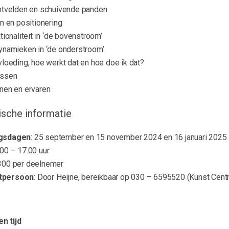
htvelden en schuivende panden
n en positionering
tionaliteit in ‘de bovenstroom’
ynamieken in ‘de onderstroom’
loeding, hoe werkt dat en hoe doe ik dat?
ssen
nen en ervaren
ische informatie
ngsdagen
: 25 september en 15 november 2024 en 16 januari 2025
.00 – 17.00 uur
€300 per deelnemer
tpersoon
: Door Heijne, bereikbaar op 030 – 6595520 (Kunst Centr
n tijd