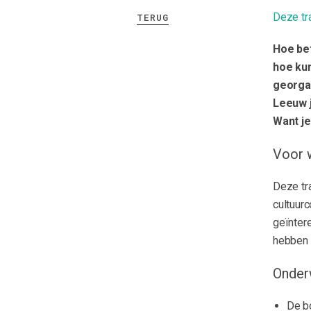
Deze tra
TERUG
Hoe bet
hoe kun
georgan
Leeuw j
Want je
Voor 
Deze tra
cultuurc
geïnter
hebben 
Onder
De b