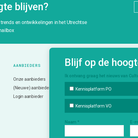
te blijven?
g trends en ontwikkelingen in het Utrechtse
mailbox
Blijf op de hoog
AANBIEDERS
ONZE
K
DIENSTVERLENING
Ik ontvang graag het nieuws van Cult
Onze aanbieders
N
Bemiddeling en vervoer
(Nieuwe) aanbieder?
A
Kennisplatform PO
Advies en ondersteuning
Login aanbieder
In
Deskundigheidsbevordering
V
Kennisplatform VO
Netwerk en inspiratie
Bi
Evalueren en monitoren
Naam
*
E-m
In
Informatie over subsidies
Creatief Vermogen