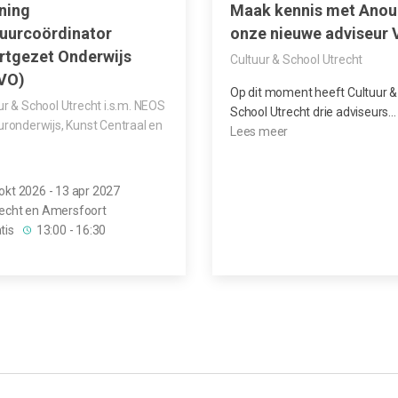
ning
Maak kennis met Anou
tuurcoördinator
onze nieuwe adviseur 
rtgezet Onderwijs
Cultuur & School Utrecht
VO)
Op dit moment heeft Cultuur &
ur & School Utrecht i.s.m. NEOS
School Utrecht drie adviseurs…
uronderwijs, Kunst Centraal en
okt 2026 - 13 apr 2027
echt en Amersfoort
tis
13:00 - 16:30