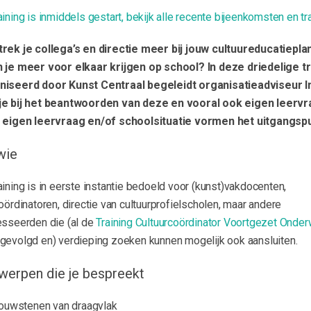
ining is inmiddels gestart, bekijk alle recente bijeenkomsten en tr
rek je collega’s en directie meer bij jouw cultuureducatiepla
 je meer voor elkaar krijgen op school? In deze driedelige tr
iseerd door Kunst Centraal begeleidt organisatieadviseur I
e bij het beantwoorden van deze en vooral ook eigen leervr
 eigen leervraag en/of schoolsituatie vormen het uitgangspu
wie
ining is in eerste instantie bedoeld voor (kunst)vakdocenten,
oördinatoren, directie van cultuurprofielscholen, maar andere
esseerden die (al de
Training Cultuurcoördinator Voortgezet Onder
gevolgd en) verdieping zoeken kunnen mogelijk ook aansluiten.
werpen die je bespreekt
ouwstenen van draagvlak