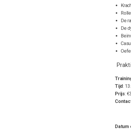
Krac
Rolle
De ra
De d
Beïnv
Casu
Oefe
Prakt
Traini
Tijd
: 13
Prijs
: 
Contac
Datum e