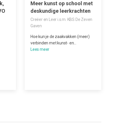
k,
Meer kunst op school met
Cultu
VO
deskundige leerkrachten
werkd
inzet
Creëer en Leer i.s.m. KBS De Zeven
Utrec
Gaven
Cultuur 
Hoe kun je de zaakvakken (meer)
Dansers
verbinden met kunst- en…
De werk
tegelijk
cultuur