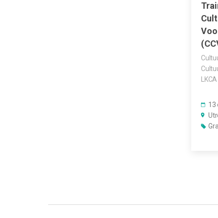
Trai
Cul
Voo
(CC
Cultu
Cultu
LKCA
13 
Utr
Gra