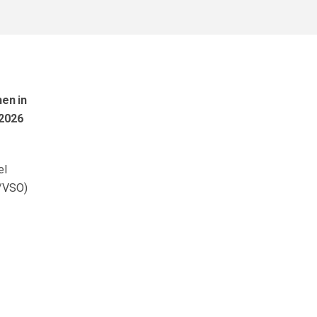
en in
 2026
el
O/VSO)