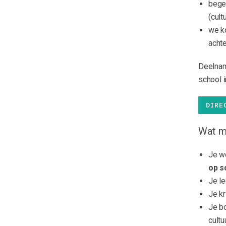
begel
(cult
we ko
achte
Deelnam
school i
DIRE
Wat m
Je w
op s
Je le
Je kr
Je b
cultu