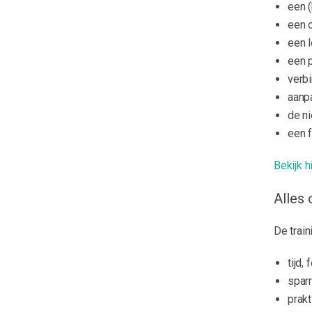
een (
een c
een l
een p
verb
aanp
de n
een f
Bekijk 
Alles 
De train
tijd,
spar
prak