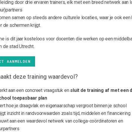
eiding door drie ervaren trainers, elk met een breed netwerk aan l
uur)partners
men samen op steeds andere culturele locaties, waar je ook een k
r de schermen krijgt.
e is dit jaar kosteloos voor docenten die werken op een middelb
n de stad Utrecht.
CT AANMELDEN
aakt deze training waardevol?
erkt aan een concreet vraagstuk en
sluit de training af met een 
chool toepasbaar plan
ert hoe je draagvlak en eigenaarschap vergroot binnen je school
ijgt inzicht in randvoorwaarden zoals tijd, middelen en financiering
ouwt aan een waardevol netwerk van collega-coördinatoren en
urpartners