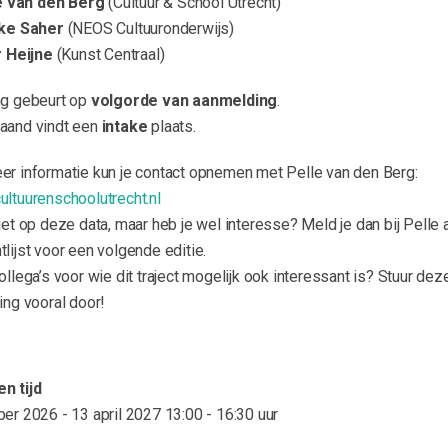
e van den Berg
(Cultuur & School Utrecht)
ke Saher
(NEOS Cultuuronderwijs)
 Heijne
(Kunst Centraal)
ng gebeurt op
volgorde van aanmelding
.
aand vindt een
intake
plaats.
er informatie kun je contact opnemen met Pelle van den Berg:
ultuurenschoolutrecht.nl
iet op deze data, maar heb je wel interesse? Meld je dan bij Pelle 
lijst voor een volgende editie.
ollega’s voor wie dit traject mogelijk ook interessant is? Stuur dez
ing vooral door!
n tijd
ber 2026 - 13 april 2027
13:00 - 16:30 uur