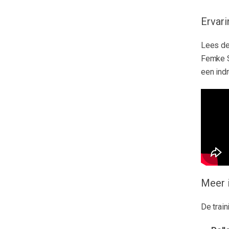
Ervar
Lees de
Femke S
een indr
Meer 
De train