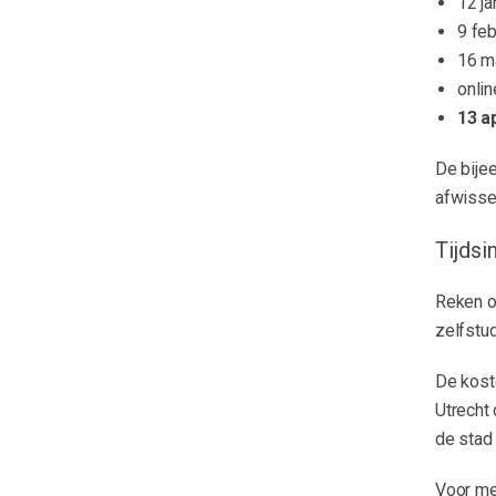
12 ja
9 feb
16 m
onlin
13 a
De bije
afwissel
Tijdsi
Reken o
zelfstud
De kost
Utrecht 
de stad 
Voor me