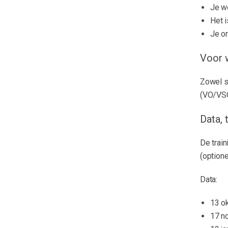
Je wo
Het 
Je o
Voor 
Zowel s
(VO/VSO
Data, 
De train
(optione
Data:
13 o
17 n