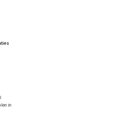
aties
l
len in