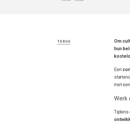
Om cult
TERUG
hun bel
kostel
Een
com
starten
met een
Werk 
Tijdens 
ontwik