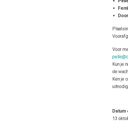
Pell
Fem
Door
Plaatsi
Voorafg
Voor me
pelle@c
Kun je n
de wacht
Ken je c
uitnodig
Datum e
13 okto