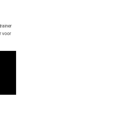
trainer
r voor