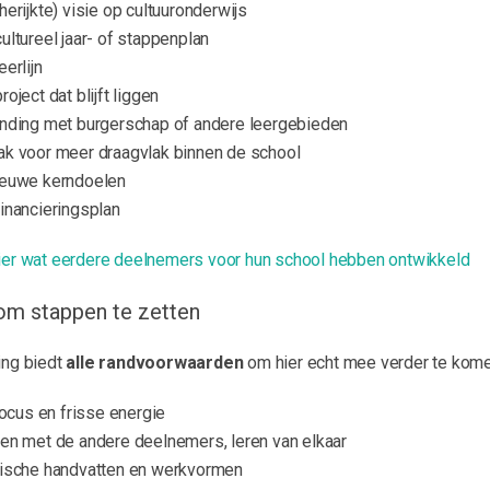
herijkte) visie op cultuuronderwijs
ultureel jaar- of stappenplan
eerlijn
roject dat blijft liggen
inding met burgerschap of andere leergebieden
ak voor meer draagvlak binnen de school
ieuwe kerndoelen
inancieringsplan
hier wat eerdere deelnemers voor hun school hebben ontwikkeld
om stappen te zetten
ing biedt
alle randvoorwaarden
om hier echt mee verder te kome
 focus en frisse energie
ren met de andere deelnemers, leren van elkaar
tische handvatten en werkvormen