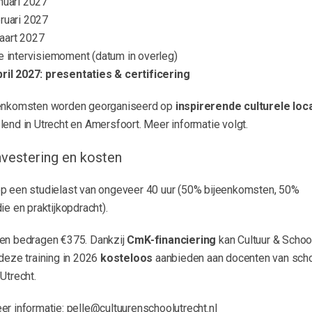
nuari 2027
ruari 2027
aart 2027
e intervisiemoment (datum in overleg)
pril 2027: presentaties & certificering
enkomsten worden georganiseerd op
inspirerende culturele loc
end in Utrecht en Amersfoort. Meer informatie volgt.
nvestering en kosten
p een studielast van ongeveer 40 uur (50% bijeenkomsten, 50%
ie en praktijkopdracht).
en bedragen €375. Dankzij
CmK-financiering
kan Cultuur & Schoo
deze training in 2026
kosteloos
aanbieden aan docenten van scho
Utrecht.
er informatie: pelle@cultuurenschoolutrecht.nl