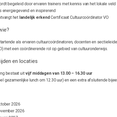
rdt begeleid door ervaren trainers met kennis van het lokale veld
is energiegevend en inspirerend
ntvangt het
landelijk erkend
Certificaat Cultuurcoördinator VO
wie?
tartende als ervaren cultuurcoördinatoren, docenten en sectieleid
) met een coördinerende rol op gebied van cultuuronderwijs.
tijden en locaties
ing bestaat uit
vijf middagen van 13.00 – 16.30 uur
el gezamenlijke lunch om 12.30 uur) en een extra afsluitende bije
ktober 2026
ovember 2026