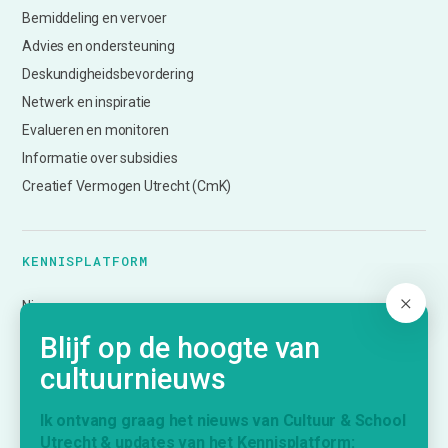
Bemiddeling en vervoer
Advies en ondersteuning
Deskundigheidsbevordering
Netwerk en inspiratie
Evalueren en monitoren
Informatie over subsidies
Creatief Vermogen Utrecht (CmK)
KENNISPLATFORM
Nieuws
Agenda
Blijf op de hoogte van
Inspiratie
cultuurnieuws
Vraag & Aanbod
Bijdrage indienen
Ik ontvang graag het nieuws van Cultuur & School
Utrecht & updates van het Kennisplatform:
Inschrijven nieuwsbrief