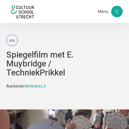
Menu
PO
Spiegelfilm met E.
Muybridge /
TechniekPrikkel
WUNDERLE
Aanbieder: