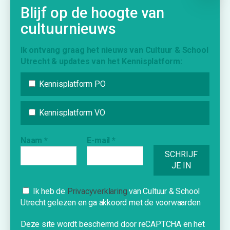
Blijf op de hoogte van
Netwerk en inspiratie
cultuurnieuws
Evalueren en monitoren
Informatie over subsidies
Ik ontvang graag het nieuws van Cultuur & School
Creatief Vermogen Utrecht (CmK)
Utrecht & updates van het Kennisplatform:
Kennisplatform PO
KENNISPLATFORM
Kennisplatform VO
Nieuws
Agenda
Naam
*
E-mail
*
Inspiratie
Vraag & Aanbod
Bijdrage indienen
Inschrijven nieuwsbrief
Cookies
Ik heb de
Privacyverklaring
van Cultuur & School
Utrecht gelezen en ga akkoord met de voorwaarden
Deze website gebruikt cookies om je
een optimale ervaring te bieden.
Deze site wordt beschermd door reCAPTCHA en het
INFORMATIE