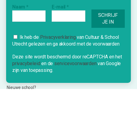
Naam
*
E-mail
*
Inspiratie
Vraag & Aanbod
Bijdrage indienen
Inschrijven nieuwsbrief
Cookies
Ik heb de
Privacyverklaring
van Cultuur & School
Utrecht gelezen en ga akkoord met de voorwaarden
Deze website gebruikt cookies om je
een optimale ervaring te bieden.
INFORMATIE
Deze site wordt beschermd door reCAPTCHA en het
privacybeleid
en de
servicevoorwaarden
van Google
OK!
zijn van toepassing.
Over Cultuur & School Utrecht
Contact
Nieuwe school?
©2026 Cultuur & School Utrecht