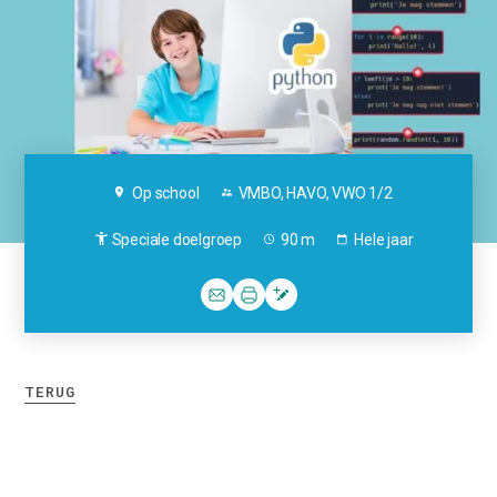
Op school
VMBO, HAVO, VWO 1/2
Speciale doelgroep
90 m
Hele jaar
TERUG