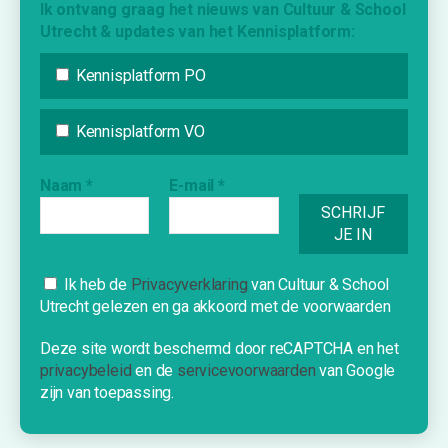
Ik ontvang graag het nieuws van Cultuur & School
Utrecht & updates van het Kennisplatform:
KENNISPLATFORM
Kennisplatform PO
Nieuws
Agenda
Kennisplatform VO
Inspiratie
Vraag & Aanbod
Naam
*
E-mail
*
Bijdrage indienen
Inschrijven nieuwsbrief
Cookies
Ik heb de
Privacyverklaring
van Cultuur & School
Utrecht gelezen en ga akkoord met de voorwaarden
INFORMATIE
Deze website gebruikt cookies om je
een optimale ervaring te bieden.
Deze site wordt beschermd door reCAPTCHA en het
Over Cultuur & School Utrecht
privacybeleid
en de
servicevoorwaarden
van Google
OK!
Contact
zijn van toepassing.
Nieuwe school?