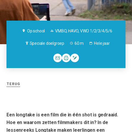
Op school
VMBO, HAVO, VWO 1/2/3/4/5/6
Speciale doelgroep
60 m
Hele jaar
TERUG
Een longtake is een film die in één shot is gedraaid.
Hoe en waarom zetten filmmakers dit in? In de
lessenreeks Longtake maken leerlingen een