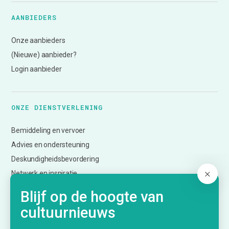
AANBIEDERS
Onze aanbieders
(Nieuwe) aanbieder?
Login aanbieder
ONZE DIENSTVERLENING
Bemiddeling en vervoer
Advies en ondersteuning
Deskundigheidsbevordering
Netwerk en inspiratie
Evalueren en monitoren
Blijf op de hoogte van
Informatie over subsidies
cultuurnieuws
Creatief Vermogen Utrecht (CmK)