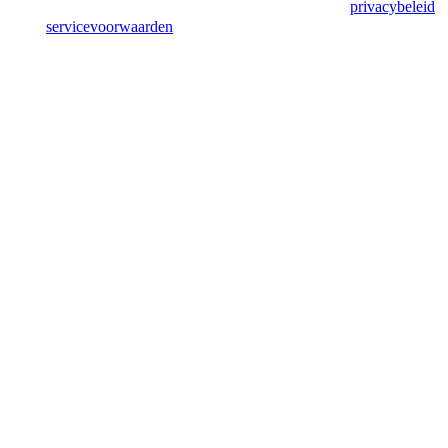
Deze site wordt beschermd door reCAPTCHA en het
privacybeleid
en de
servicevoorwaarden
van Google zijn van toepassing.