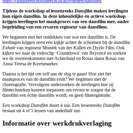
https://cultuurenschoolutrecht.nl/activiteiten/dansfilm/
Tijdens de workshop of lessenreeks
Dansfilm
maken leerlingen
hun eigen dansfilm. In deze inhoudelijke en actieve workshop
krijgen leerlingen het maakproces van een dansfilm mee, onder
begeleiding van een ervaren regisseur van dansfilms.
We beginnen met het ontdekken van wat een dansfilm is. De
leerlingen krijgen eerst een kijkje achter de schermen bij de dansfilm
Exhale
van regisseur Moniek van der Kallen en Dyzlo Film. Ook
kijken we naar de videoclip ‘Countdown’ van Beyoncé en zoeken
we de overeenkomsten met Achterland en Rosas danst Rosas van
Anna Teresa de Keersmaeker.
Daarna is het tijd om zelf aan de slag te gaan! Hoe ziet het
maakproces van de dansfilm eruit? We beginnen met de
choreografie. Vervolgens onderzoeken de leerlingen hoe zij
filmtechnieken kunnen toepassen om ervoor te zorgen dat de
dansfilm een échte dansfilm wordt, en geen filmregistratie.
Een workshop
Dansfilm
duurt 4 uur. Een lessenreeks
Dansfilm
bestaat uit 4 of 5 lessen van anderhalf uur.
Informatie over werkdrukverlaging