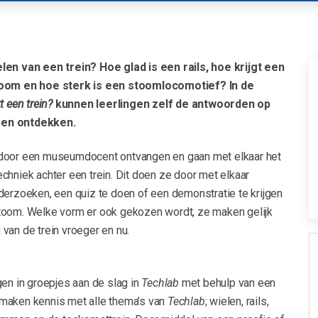
len van een trein? Hoe glad is een rails, hoe krijgt een
room en hoe sterk is een stoomlocomotief? In de
t een trein?
kunnen leerlingen zelf de antwoorden op
gen ontdekken.
 door een museumdocent ontvangen en gaan met elkaar het
chniek achter een trein. Dit doen ze door met elkaar
derzoeken, een quiz te doen of een demonstratie te krijgen
toom. Welke vorm er ook gekozen wordt, ze maken gelijk
van de trein vroeger en nu.
gen in groepjes aan de slag in
Techlab
met behulp van een
maken kennis met alle thema’s van
Techlab
; wielen, rails,