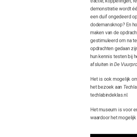
tractie, koppelingen, 
demonstratie wordt één
een duif ongedeerd op 
dodemansknop? En hoe 
maken van de opdracht
gestimuleerd om na te 
opdrachten gedaan zijn
hun kennis testen bij 
afsluiten in
De Vuurpr
Het is ook mogelijk o
het bezoek aan
Techl
techlabindeklas.nl.
Het museum is voor en
waardoor het mogelijk