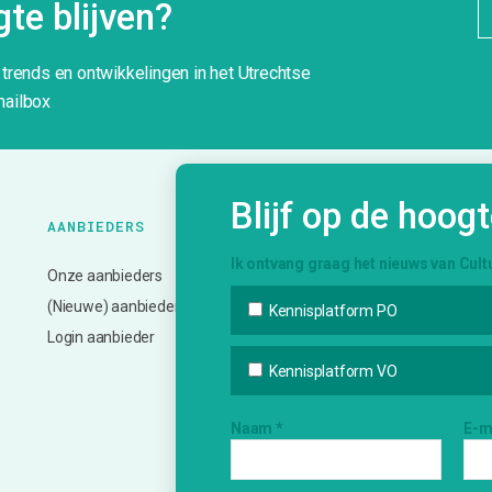
te blijven?
g trends en ontwikkelingen in het Utrechtse
mailbox
Blijf op de hoog
AANBIEDERS
ONZE
K
DIENSTVERLENING
Ik ontvang graag het nieuws van Cult
Onze aanbieders
N
Bemiddeling en vervoer
(Nieuwe) aanbieder?
A
Kennisplatform PO
Advies en ondersteuning
Login aanbieder
In
Deskundigheidsbevordering
V
Kennisplatform VO
Netwerk en inspiratie
Bi
Evalueren en monitoren
Naam
*
E-m
In
Informatie over subsidies
Creatief Vermogen