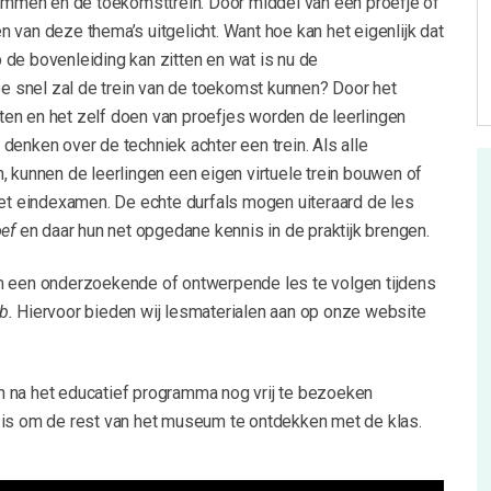
remmen en de toekomsttrein. Door middel van een proefje of
 van deze thema’s uitgelicht. Want hoe kan het eigenlijk dat
de bovenleiding kan zitten en wat is nu de
snel zal de trein van de toekomst kunnen? Door het
en en het zelf doen van proefjes worden de leerlingen
denken over de techniek achter een trein. Als alle
, kunnen de leerlingen een eigen virtuele trein bouwen of
het eindexamen. De echte durfals mogen uiteraard de les
oef
en daar hun net opgedane kennis in de praktijk brengen.
m een onderzoekende of ontwerpende les te volgen tijdens
ab.
Hiervoor bieden wij lesmaterialen aan op onze website
 na het educatief programma nog vrij te bezoeken
 is om de rest van het museum te ontdekken met de klas.