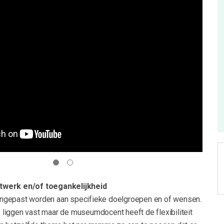
twerk en/of toegankelijkheid
ngepast worden aan specifieke doelgroepen en of wensen.
liggen vast maar de museumdocent heeft de flexibiliteit