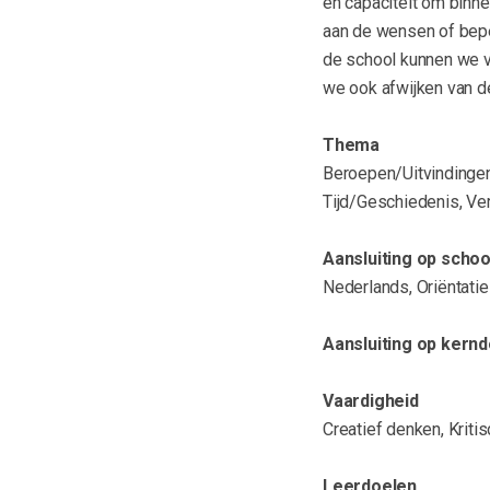
en capaciteit om binn
aan de wensen of bepe
de school kunnen we v
we ook afwijken van de
Thema
Beroepen/Uitvindingen
Tijd/Geschiedenis, Ve
Aansluiting op scho
Nederlands, Oriëntati
Aansluiting op kernd
Vaardigheid
Creatief denken, Krit
Leerdoelen