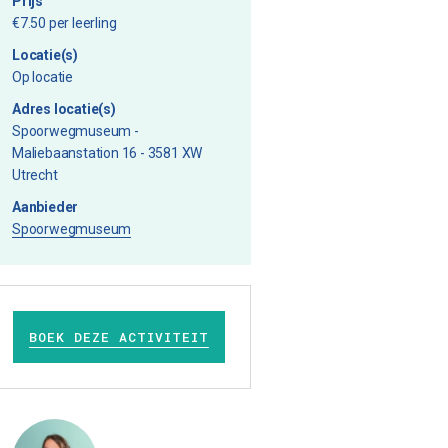
Prijs
€7.50 per leerling
Locatie(s)
Op locatie
Adres locatie(s)
Spoorwegmuseum -
Maliebaanstation 16 - 3581 XW
Utrecht
Aanbieder
Spoorwegmuseum
BOEK DEZE ACTIVITEIT