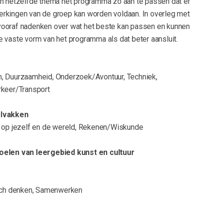
en hetzelfde thema het programma zo aan te passen dat er
rkingen van de groep kan worden voldaan. In overleg met
ooraf nadenken over wat het beste kan passen en kunnen
 vaste vorm van het programma als dat beter aansluit.
, Duurzaamheid, Onderzoek/Avontuur, Techniek,
rkeer/Transport
olvakken
e op jezelf en de wereld, Rekenen/Wiskunde
oelen van leergebied kunst en cultuur
isch denken, Samenwerken