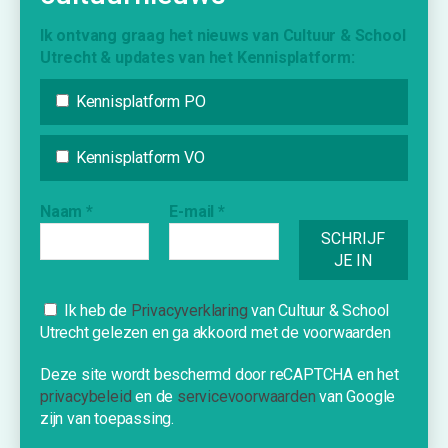
Creatief Vermogen Utrecht (CmK)
Ik ontvang graag het nieuws van Cultuur & School
Utrecht & updates van het Kennisplatform:
KENNISPLATFORM
Kennisplatform PO
Nieuws
Agenda
Kennisplatform VO
Inspiratie
Vraag & Aanbod
Naam
*
E-mail
*
Bijdrage indienen
Inschrijven nieuwsbrief
Cookies
Ik heb de
Privacyverklaring
van Cultuur & School
Utrecht gelezen en ga akkoord met de voorwaarden
INFORMATIE
Deze website gebruikt cookies om je
een optimale ervaring te bieden.
Deze site wordt beschermd door reCAPTCHA en het
Over Cultuur & School Utrecht
privacybeleid
en de
servicevoorwaarden
van Google
OK!
Contact
zijn van toepassing.
Nieuwe school?