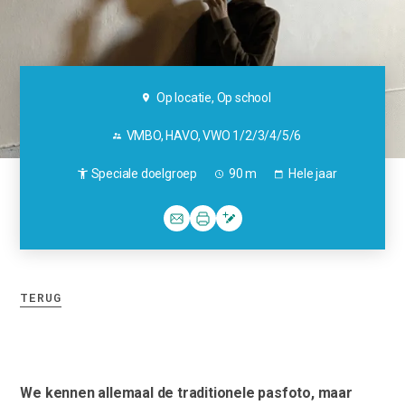
Op locatie, Op school
VMBO, HAVO, VWO 1/2/3/4/5/6
Speciale doelgroep
90 m
Hele jaar
TERUG
We kennen allemaal de traditionele pasfoto, maar