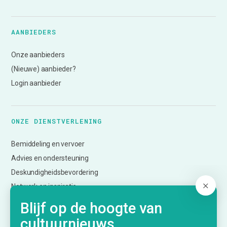
AANBIEDERS
Onze aanbieders
(Nieuwe) aanbieder?
Login aanbieder
ONZE DIENSTVERLENING
Bemiddeling en vervoer
Advies en ondersteuning
Deskundigheidsbevordering
Netwerk en inspiratie
Evalueren en monitoren
Blijf op de hoogte van
Informatie over subsidies
cultuurnieuws