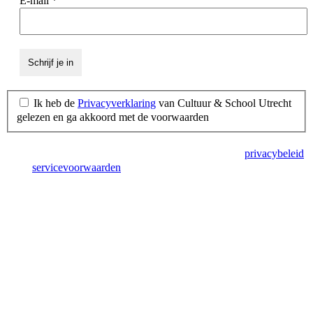
E-mail
*
Ik heb de
Privacyverklaring
van Cultuur & School Utrecht
gelezen en ga akkoord met de voorwaarden
Deze site wordt beschermd door reCAPTCHA en het
privacybeleid
en de
servicevoorwaarden
van Google zijn van toepassing.