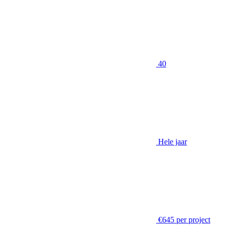
40
Hele jaar
€645 per project