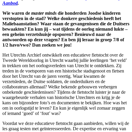
Aanbod
.
Wie waren de
master minds
die honderden Joodse kinderen
verstopten in de stad? Welke donkere geschiedenis heeft het
Maliebaanstation? Waar staan de gevangenissen die de Duitsers
bewaakten? En kun jij – wat tijdens de oorlog niemand lukte –
een geheim verzetshuisje opsporen? Benieuwd naar de
antwoorden op deze vragen? En ben jij leraar in groep 7/8 of
1/2 havo/vwo? Dan zoeken we jou!
Het Utrechts Archief ontwikkelt een educatieve fietstocht over de
Tweede Wereldoorlog in Utrecht waarbij jullie leerlingen ‘het veld’
in trekken om het oorlogsverleden van Utrecht te ontdekken. Zij
treden in de voetsporen van een historische stadsgenoot en fietsen
door het Utrecht van de jaren veertig. Waar kwamen de
verzetsleden, de Duitse soldaten, de onderduikers en de
collaborateurs allemaal? Welke bekende gebouwen verbergen
onbekende geschiedenissen? Tijdens de fietstocht luister je naar de
waargebeurde verhalen van historische Utrechters en krijg je de
kans om bijzondere foto’s en documenten te bekijken. Hoe was het
om in oorlogstijd te leven? En kun je eigenlijk wel zomaar zeggen
of iemand ‘goed’ of ‘fout’ was?
Voordat we deze educatieve fietstocht gaan aanbieden, willen wij de
les graag testen met geïnteresseerden. De expertise en ervaring van