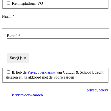
Kennisplatform VO
Naam
*
E-mail
*
Ik heb de
Privacyverklaring
van Cultuur & School Utrecht
gelezen en ga akkoord met de voorwaarden
Deze site wordt beschermd door reCAPTCHA en het
privacybeleid
en de
servicevoorwaarden
van Google zijn van toepassing.