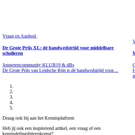
Vraag en Aanbod
V
De Grote Prijs XL: dé bandwedstrijd voor middelbare
scholieren
M
Jongerencommunity KLUB19 & dBs
C
De Grote Prijs van Leidsche Rijn is dé bandwedstrijd voor…
H
g
Draag ook bij aan het Kennisplatform
Heb jij ook een inspirerend artikel, een vraag of een
kennisdelingsbijeenkomst?