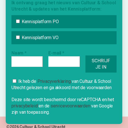
Ik ontvang graag het nieuws van Cultuur & School
Agenda
Utrecht & updates van het Kennisplatform:
Inspiratie
Vraag & Aanbod
Kennisplatform PO
Bijdrage indienen
Inschrijven nieuwsbrief
Kennisplatform VO
Naam
*
E-mail
*
INFORMATIE
Over Cultuur & School Utrecht
Contact
Cookies
Ik heb de
Privacyverklaring
van Cultuur & School
Nieuwe school?
Utrecht gelezen en ga akkoord met de voorwaarden
Deze website gebruikt cookies om je
een optimale ervaring te bieden.
Deze site wordt beschermd door reCAPTCHA en het
privacybeleid
en de
servicevoorwaarden
van Google
OK!
zijn van toepassing.
©2026 Cultuur & School Utrecht