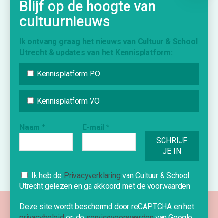
Blijf op de hoogte van
Inspiratie
cultuurnieuws
Vraag & Aanbod
Bijdrage indienen
Ik ontvang graag het nieuws van Cultuur & School
Utrecht & updates van het Kennisplatform:
Inschrijven nieuwsbrief
Kennisplatform PO
INFORMATIE
Kennisplatform VO
Over Cultuur & School Utrecht
Contact
Naam
*
E-mail
*
Nieuwe school?
Cookies
Ik heb de
Privacyverklaring
van Cultuur & School
Utrecht gelezen en ga akkoord met de voorwaarden
Deze website gebruikt cookies om je
een optimale ervaring te bieden.
Deze site wordt beschermd door reCAPTCHA en het
©2026 Cultuur & School Utrecht
privacybeleid
en de
servicevoorwaarden
van Google