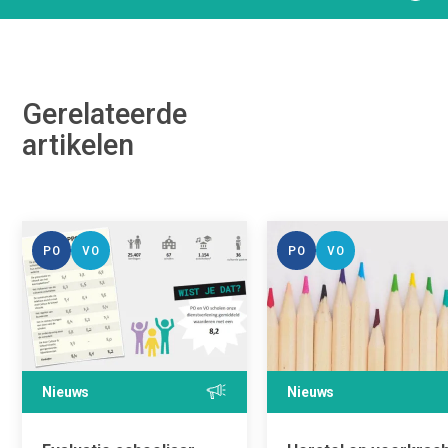
Gerelateerde
artikelen
PO
VO
PO
VO
Nieuws
Nieuws