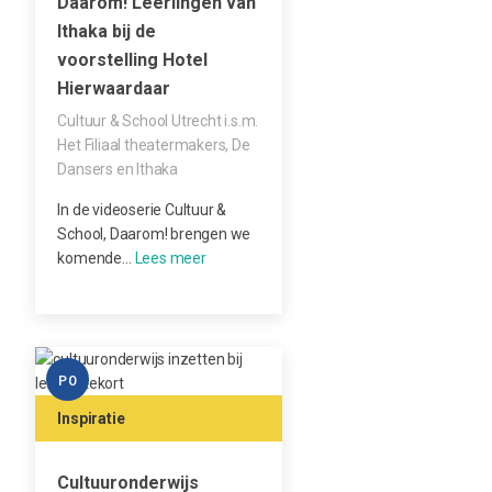
Daarom! Leerlingen van
Ithaka bij de
voorstelling Hotel
Hierwaardaar
Cultuur & School Utrecht i.s.m.
Het Filiaal theatermakers, De
Dansers en Ithaka
In de videoserie Cultuur &
School, Daarom! brengen we
komende…
PO
Inspiratie
Cultuuronderwijs