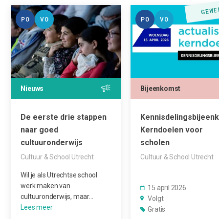
PO
VO
PO
VO
Nieuws
Bijeenkomst
De eerste drie stappen
Kennisdelingsbijeen
naar goed
Kerndoelen voor
cultuuronderwijs
scholen
Cultuur & School Utrecht
Cultuur & School Utrecht
Wil je als Utrechtse school
werk maken van
15 april 2026
cultuuronderwijs, maar…
Volgt
Gratis