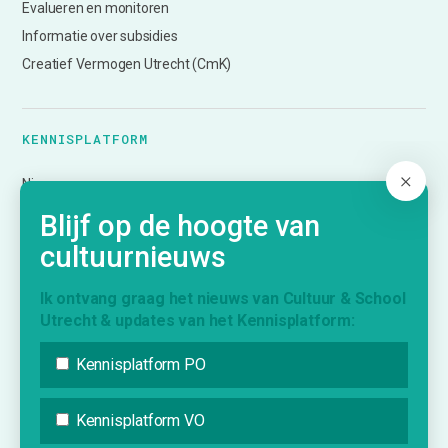
Evalueren en monitoren
Informatie over subsidies
Creatief Vermogen Utrecht (CmK)
KENNISPLATFORM
Nieuws
Agenda
Blijf op de hoogte van
Inspiratie
cultuurnieuws
Vraag & Aanbod
Bijdrage indienen
Ik ontvang graag het nieuws van Cultuur & School
Utrecht & updates van het Kennisplatform:
Inschrijven nieuwsbrief
Kennisplatform PO
INFORMATIE
Kennisplatform VO
Over Cultuur & School Utrecht