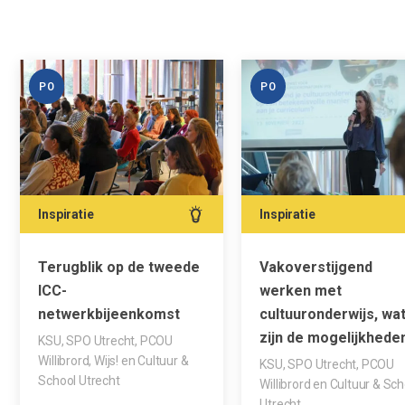
PO
PO
Inspiratie
Inspiratie
Terugblik op de tweede
Vakoverstijgend
ICC-
werken met
netwerkbijeenkomst
cultuuronderwijs, wa
zijn de mogelijkhede
KSU, SPO Utrecht, PCOU
Willibrord, Wijs! en Cultuur &
KSU, SPO Utrecht, PCOU
School Utrecht
Willibrord en Cultuur & Sch
Utrecht