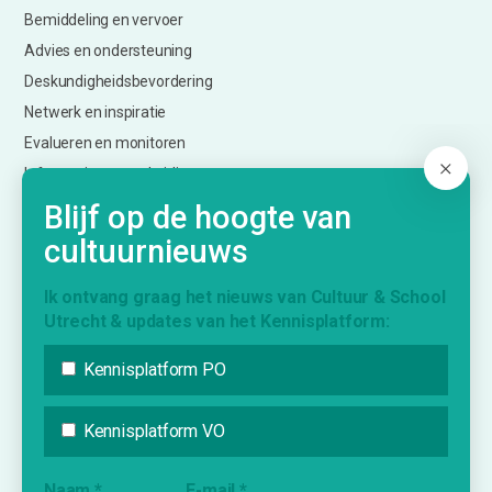
Bemiddeling en vervoer
Advies en ondersteuning
Deskundigheidsbevordering
Netwerk en inspiratie
Evalueren en monitoren
Informatie over subsidies
Creatief Vermogen Utrecht (CmK)
Blijf op de hoogte van
cultuurnieuws
KENNISPLATFORM
Ik ontvang graag het nieuws van Cultuur & School
Utrecht & updates van het Kennisplatform:
Nieuws
Agenda
Kennisplatform PO
Inspiratie
Vraag & Aanbod
Kennisplatform VO
Bijdrage indienen
Naam
*
E-mail
*
Inschrijven nieuwsbrief