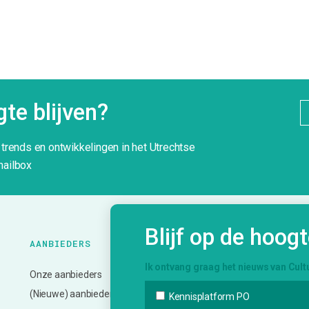
te blijven?
g trends en ontwikkelingen in het Utrechtse
mailbox
Blijf op de hoog
AANBIEDERS
ONZE
K
DIENSTVERLENING
Ik ontvang graag het nieuws van Cult
Onze aanbieders
N
Bemiddeling en vervoer
(Nieuwe) aanbieder?
A
Kennisplatform PO
Advies en ondersteuning