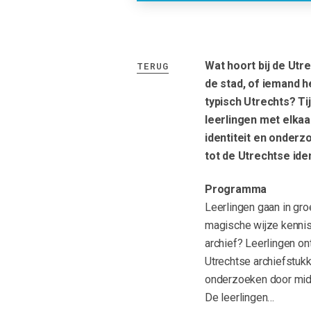
Wat hoort bij de Utr
TERUG
de stad, of iemand h
typisch Utrechts? T
leerlingen met elkaa
identiteit en onder
tot de Utrechtse ide
Programma
Leerlingen gaan in gr
magische wijze kennis 
archief? Leerlingen on
Utrechtse archiefstukke
onderzoeken door midde
De leerlingen…