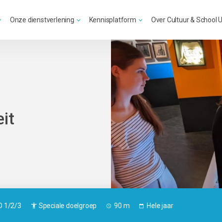
Onze dienstverlening
Kennisplatform
Over Cultuur & School 
eit
 1/2/3
Speciale doelgroep
90 m
Hele jaar