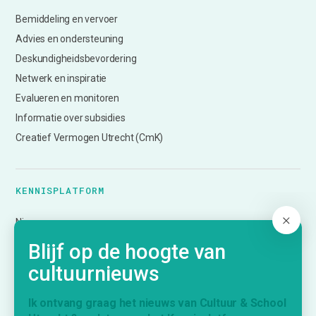
Bemiddeling en vervoer
Advies en ondersteuning
Deskundigheidsbevordering
Netwerk en inspiratie
Evalueren en monitoren
Informatie over subsidies
Creatief Vermogen Utrecht (CmK)
KENNISPLATFORM
Nieuws
Agenda
Blijf op de hoogte van
Inspiratie
cultuurnieuws
Vraag & Aanbod
Bijdrage indienen
Ik ontvang graag het nieuws van Cultuur & School