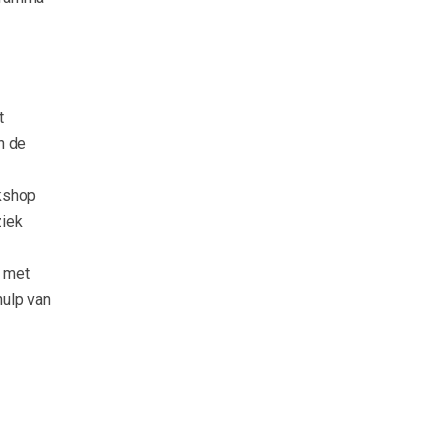
t
n de
rkshop
ziek
n met
ulp van