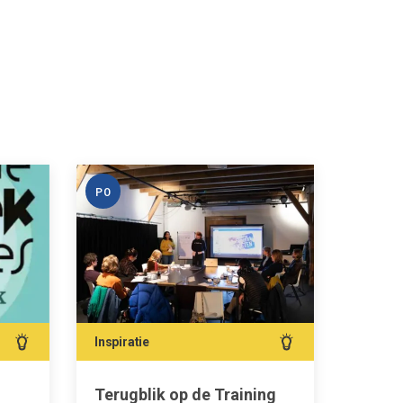
PO
PO
V
Inspiratie
Bijeen
Terugblik op de Training
LKCAt