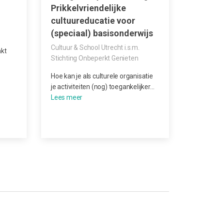
Prikkelvriendelijke
Cultu
cultuureducatie voor
LKCA
(speciaal) basisonderwijs
Cultuur & School Utrecht i.s.m.
nkt
Stichting Onbeperkt Genieten
Hoe kan je als culturele organisatie
je activiteiten (nog) toegankelijker…
28 fe
Onlin
Grati