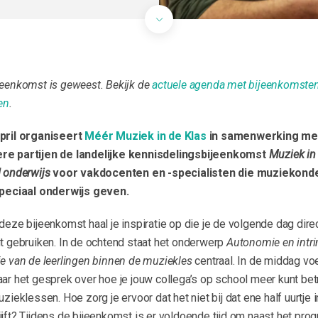
jeenkomst is geweest. Bekijk de
actuele agenda met bijeenkomste
en
.
pril organiseert
Méér Muziek in de Klas
in samenwerking me
e partijen de landelijke kennisdelingsbijeenkomst
Muziek in
l onderwijs
voor vakdocenten en -specialisten die muziekond
speciaal onderwijs geven.
deze bijeenkomst haal je inspiratie op die je de volgende dag direc
nt gebruiken. In de ochtend staat het onderwerp
Autonomie en intri
ie van de leerlingen binnen de muziekles
centraal. In de middag v
aar het gesprek over hoe je jouw collega’s op school meer kunt be
uzieklessen. Hoe zorg je ervoor dat het niet bij dat ene half uurtje 
ijft? Tijdens de bijeenkomst is er voldoende tijd om naast het pr