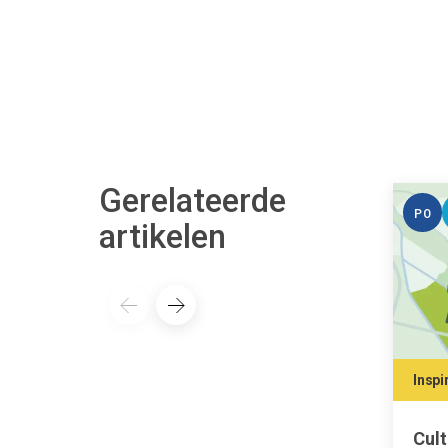
Gerelateerde
PO
artikelen
Inspi
Cul