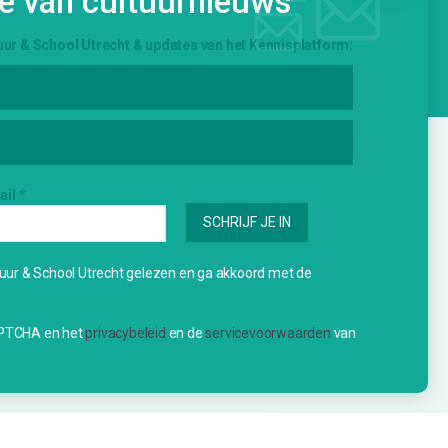
te van cultuurnieuws
uur & School Utrecht & updates van het Kennisplatform:
ENNISPLATFORM
INFORMATIE
ail
*
ieuws
Over Cultuur & School
Utrecht
genda
uur & School Utrecht gelezen en ga akkoord met de
Contact
spiratie
Nieuwe school?
raag & Aanbod
APTCHA en het
privacybeleid
en de
servicevoorwaarden
van
jdrage indienen
schrijven nieuwsbrief