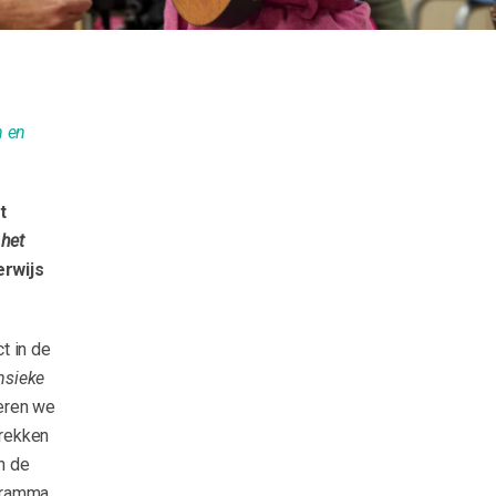
n en
t
 het
erwijs
t in de
nsieke
oeren we
trekken
in de
ogramma