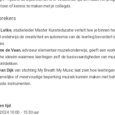
letsen of kennis te maken met je collega’s.
prekers
 Lutke
, studieleider Master Kunsteducatie vertelt hoe je binnen he
 onderwijs de creativiteit en autonomie van de leerling bevordert i
es.
ne de Vaan
, adviseur elementair muziekonderwijs, geeft een wo
che ideeën waarmee leerlingen zelf de basisvaardigheden van mu
ontdekken.
van Dijk
van stichting My Breath My Music laat zien hoe leerlinge
hamelijke of meervoudige beperking muziek kunnen maken met beh
ste instrumenten.
n tijd
l 2024
10:00 - 15:30 uur