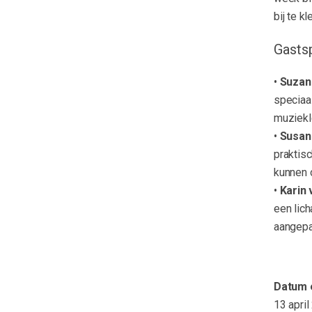
bij te k
Gasts
•
Suzan
speciaal
muziekl
•
Susan
praktis
kunnen 
•
Karin 
een lic
aangepa
Datum e
13 apri