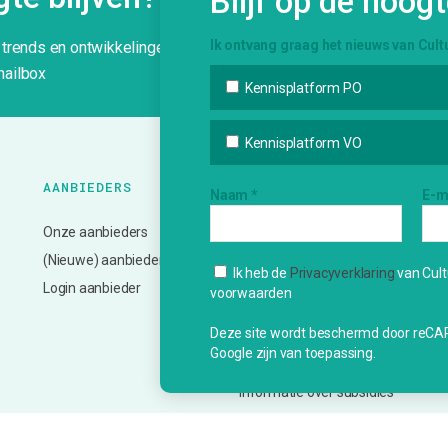
Blijf op de hoog
Ik ontvang graag het nieuws van Cult
g trends en ontwikkelingen in het Utrechtse
mailbox
Kennisplatform PO
Kennisplatform VO
AANBIEDERS
ONZE
K
Naam
*
E-m
DIENSTVERLENING
Onze aanbieders
N
Bemiddeling en vervoer
(Nieuwe) aanbieder?
A
Ik heb de
Privacyverklaring
van Cult
Advies en ondersteuning
Login aanbieder
In
voorwaarden
Deskundigheidsbevordering
V
Deze site wordt beschermd door reC
Netwerk en inspiratie
Bi
Google zijn van toepassing.
Evalueren en monitoren
In
Informatie over subsidies
Creatief Vermogen
Utrecht (CmK)