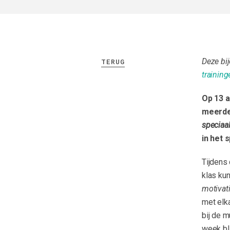
Deze bi
TERUG
training
Op 13 a
meerder
speciaa
in het 
Tijdens 
klas ku
motivat
met elk
bij de m
week bl