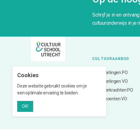
Schrijf je in en ontvan
cultuuronderwijs in je 
CULTUURAANBOD
Voor leerlingen PO
Ganzenmarkt 14
Cookies
3512 GD Utrecht
Voor leerlingen VO
Deze website gebruikt cookies om je
Voor leerkrachten PO
een optimale ervaring te bieden.
030 711 62 29
Voor docenten VO
Mail ons
OK!
Linkedin