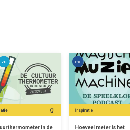
VO
PO
ratie
Inspiratie
tuurthermometer in de
Hoeveel meter is het