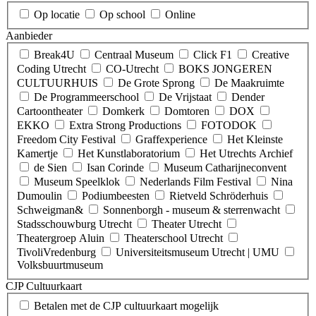
Op locatie
Op school
Online
Aanbieder
Break4U
Centraal Museum
Click F1
Creative
Coding Utrecht
CO-Utrecht
BOKS JONGEREN
CULTUURHUIS
De Grote Sprong
De Maakruimte
De Programmeerschool
De Vrijstaat
Dender
Cartoontheater
Domkerk
Domtoren
DOX
EKKO
Extra Strong Productions
FOTODOK
Freedom City Festival
Graffexperience
Het Kleinste
Kamertje
Het Kunstlaboratorium
Het Utrechts Archief
de Sien
Isan Corinde
Museum Catharijneconvent
Museum Speelklok
Nederlands Film Festival
Nina
Dumoulin
Podiumbeesten
Rietveld Schröderhuis
Schweigman&
Sonnenborgh - museum & sterrenwacht
Stadsschouwburg Utrecht
Theater Utrecht
Theatergroep Aluin
Theaterschool Utrecht
TivoliVredenburg
Universiteitsmuseum Utrecht | UMU
Volksbuurtmuseum
CJP Cultuurkaart
Betalen met de CJP cultuurkaart mogelijk