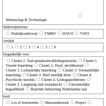
Wetenschap & Technologie
Onderwijsniveau
Praktijkonderwijs
VMBO
HAVO
VWO
Leerjaar
1
2
3
4
5
6
Toegankelijk voor
Cluster 2. Taal-spraakontwikkelingsstoornis
Cluster 1.
Visuele beperking
Cluster 2. Doof, slechthorend
Cluster 3. Lichamelijke beperking
Cluster 3. Verstandelijke
beperking
Cluster 3. Heel moeilijk leren
Cluster 4.
Psychische stoornis
Cluster 4. Gedragsproblemen
Cluster 3. Langdurig ziek (somatisch)
Uitzonderlijke
begaafdheid
Beperkte beheersing Nederlandse taal
Soort
Les of lessenreeks
Museumbezoek
Project