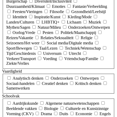
Burgerschap
Diversiteit/Inclusiviteit
Duurzaamheid/Klimaat
Emoties
Fantasie/Verbeelding
Feesten/Vieringen
Filosofie
Gezondheid/Leefstijl
Identiteit
Inspiratie/Kunst
Kleding/Mode
Landen/Culturen
LHBTIQ+
Lichaam
Muziek
Mythen/Sagen
Natuur/Milieu
Onderzoeken/Ontwerpen
Oorlog/Vrede
Pesten
Politiek/Maatschappij
Reizen/Vakantie
Relaties/Seksualiteit
Religie
Seizoenen/Het weer
Social media/Digitale media
Sport/Bewegen
Taal/Lezen
Techniek/Wetenschap
Tijd/Geschiedenis
Universum
Utrecht
Verkeer/Transport
Voeding
Vriendschap/Familie
Ziekte/Verlies
Vaardigheid
Analytisch denken
Onderzoeken
Ontwerpen
Sociaal-handelen
Creatief denken
Kritisch denken
Samenwerken
Schoolvak
Aardrijkskunde
Algemene natuurwetenschappen
Beeldende vakken
Biologie
Culturele en Kunstzinnige
Vorming (CKV)
Drama
Duits
Economie
Engels