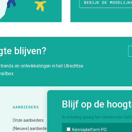
BEKIJK DE MOGELIJK
te blijven?
g trends en ontwikkelingen in het Utrechtse
mailbox
Blijf op de hoog
AANBIEDERS
ONZE
K
DIENSTVERLENING
Ik ontvang graag het nieuws van Cult
Onze aanbieders
N
Bemiddeling en vervoer
(Nieuwe) aanbieder?
A
Kennisplatform PO