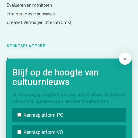
Evalueren en monitoren
Informatie over subsidies
Creatief Vermogen Utrecht (CmK)
KENNISPLATFORM
Nieuws
Agenda
Blijf op de hoogte van
Inspiratie
cultuurnieuws
Vraag & Aanbod
Bijdrage indienen
Ik ontvang graag het nieuws van Cultuur & School
Utrecht & updates van het Kennisplatform:
Inschrijven nieuwsbrief
Kennisplatform PO
INFORMATIE
Kennisplatform VO